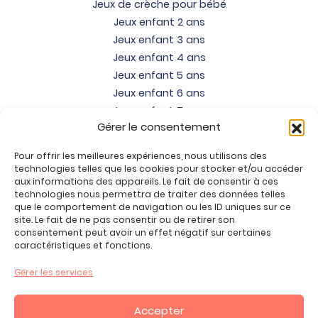
Jeux de crèche pour bébé
Jeux enfant 2 ans
Jeux enfant 3 ans
Jeux enfant 4 ans
Jeux enfant 5 ans
Jeux enfant 6 ans
Jeux enfant 7 ans
Gérer le consentement
Jeux enfant 8 ans
Jeux enfant 9 ans
Pour offrir les meilleures expériences, nous utilisons des
Jeux enfant 10 ans
technologies telles que les cookies pour stocker et/ou accéder
Jeux enfant 11 ans
aux informations des appareils. Le fait de consentir à ces
technologies nous permettra de traiter des données telles
Jeux enfant 12 ans
que le comportement de navigation ou les ID uniques sur ce
site. Le fait de ne pas consentir ou de retirer son
Tous nos produits
consentement peut avoir un effet négatif sur certaines
Promos jeux de loisirs créatifs
caractéristiques et fonctions.
Plan du site
Gérer les services
Contact
Mon compte
Accepter
CGV