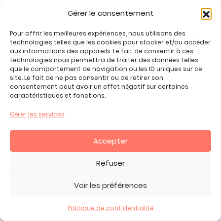
Jeux éducatifs et
Gérer le consentement
pédagogiques
Pour offrir les meilleures expériences, nous utilisons des
technologies telles que les cookies pour stocker et/ou accéder
Les jeux éducatifs et pédagogiques présentent de
aux informations des appareils. Le fait de consentir à ces
nombreux atouts pour les jeunes qui ont 2 ans. Ces
technologies nous permettra de traiter des données telles
éléments encouragent l’apprentissage actif,
que le comportement de navigation ou les ID uniques sur ce
site. Le fait de ne pas consentir ou de retirer son
renforcent les compétences académiques,
consentement peut avoir un effet négatif sur certaines
développent la pensée critique, favorisent la
caractéristiques et fonctions.
créativité, enseignent la collaboration et contribuent
Gérer les services
à la motivation et à l’autonomie. Nous pouvons citer
plusieurs types de jouets éducatifs et pédagogiques :
Accepter
lettres majuscules à tracer, cartes pour
apprendre les couleurs, dominos, 1000 bornes,
Refuser
plaques bois numérotées, chiffres à tracer
et bien
d’autres.
Voir les préférences
Politique de confidentialité