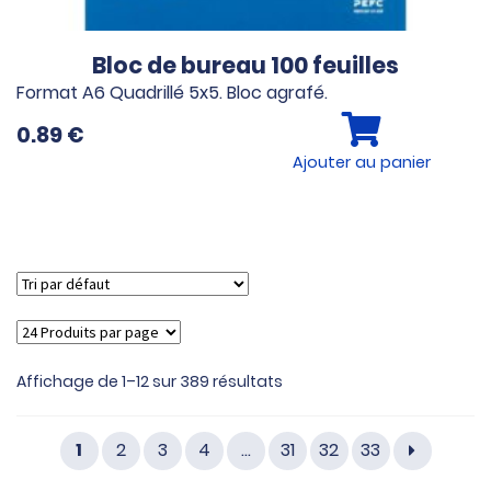
Bloc de bureau 100 feuilles
Format A6 Quadrillé 5x5. Bloc agrafé.
0.89
€
Ajouter au panier
Affichage de 1–12 sur 389 résultats
1
2
3
4
…
31
32
33