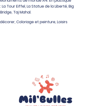
s Monuments de monde A4. En plastique
 La Tour Eiffel, La Statue de la Liberté, Big
Bridge, Taj Mahal.
 décorer
,
Coloriage et peinture
,
Loisirs