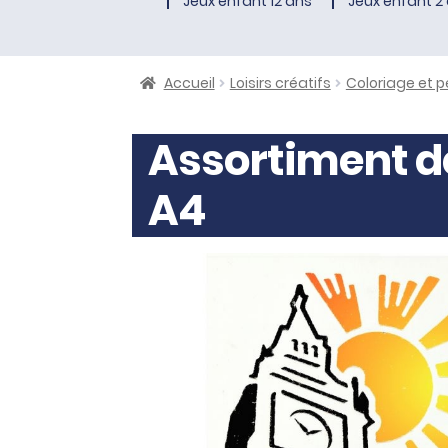
Jeux enfant 12 ans
Jeux enfant 2 
Accueil
Loisirs créatifs
Coloriage et p
Assortiment d
A4