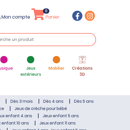
0
Mon compte
Panier
usique
Jeux
Mobilier
Créations
extérieurs
3D
Dès 3 mois
Dès 4 ans
Dès 5 ans
ce
Jeux de crèche pour bébé
ux enfant 4 ans
Jeux enfant 5 ans
 enfant 10 ans
Jeux enfant 11 ans