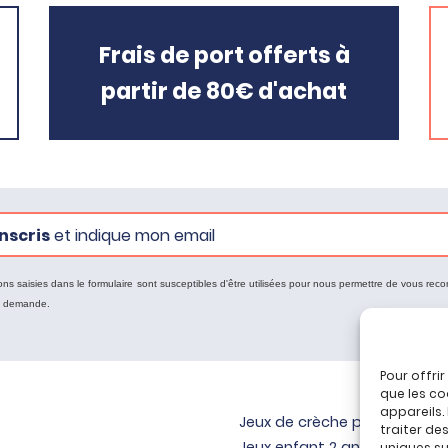
Frais de port offerts à
partir de 80€ d'achat
nscris
et indique mon email
ons saisies dans le formulaire sont susceptibles d'être utilisées pour nous permettre de vous reco
e demande.
Pour offri
que les co
appareils.
Jeux de crèche pour bébé
traiter de
Jeux enfant 2 ans
uniques sur