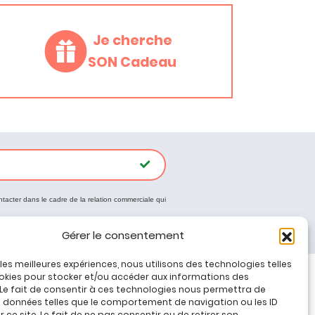
Je cherche
SON Cadeau
ntacter dans le cadre de la relation commerciale qui
Gérer le consentement
r les meilleures expériences, nous utilisons des technologies telles
okies pour stocker et/ou accéder aux informations des
 Le fait de consentir à ces technologies nous permettra de
Tous nos produits
s données telles que le comportement de navigation ou les ID
Promos jeux de loisirs créatifs
 ce site. Le fait de ne pas consentir ou de retirer son