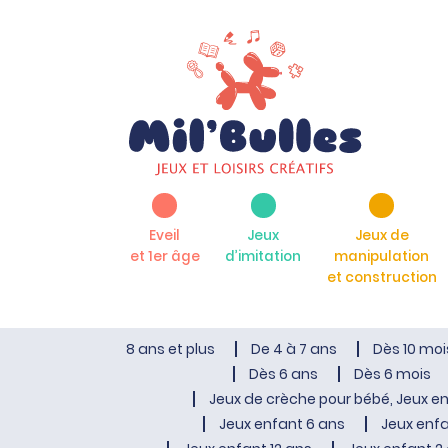
Eveil
Jeux
Jeux de
et 1er âge
d’imitation
manipulation
et construction
8 ans et plus
De 4 à 7 ans
Dès 10 moi
Dès 6 ans
Dès 6 mois
Jeux de crèche pour bébé, Jeux en
Jeux enfant 6 ans
Jeux enfa