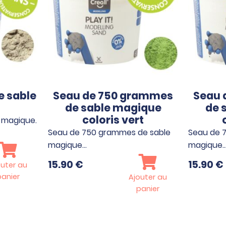
e sable
Seau de 750 grammes
Seau 
de sable magique
de 
coloris vert
e magique.
Seau de 750 grammes de sable
Seau de 
magique…
magique
15.90
€
15.90
€
outer au
panier
Ajouter au
panier