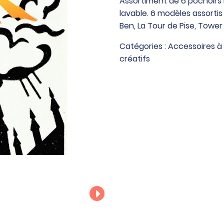
Assortiment de 6 pochoir
de
lavable. 6 modèles assortis :
6
Ben, La Tour de Pise, Tower 
pochoirs
Monuments
Catégories :
Accessoires à
de
créatifs
monde
A4