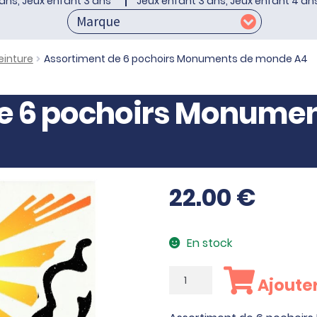
ans, Jeux enfant 3 ans
Jeux enfant 3 ans, Jeux enfant 4 an
einture
Assortiment de 6 pochoirs Monuments de monde A4
e 6 pochoirs Monume
22.00
€
En stock
quantité
Ajouter
de
Assortiment