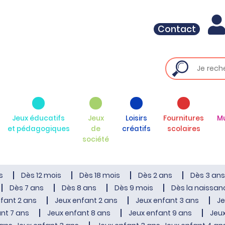
Contact
Jeux éducatifs
Jeux
Loisirs
Fournitures
M
et pédagogiques
de
créatifs
scolaires
société
s
Dès 12 mois
Dès 18 mois
Dès 2 ans
Dès 3 ans
Dès 7 ans
Dès 8 ans
Dès 9 mois
Dès la naissan
fant 2 ans
Jeux enfant 2 ans
Jeux enfant 3 ans
Je
nt 7 ans
Jeux enfant 8 ans
Jeux enfant 9 ans
Jeux