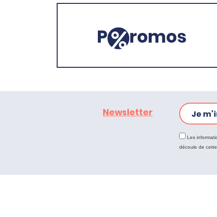
P
romos
Newsletter
Je m’i
Les informati
découle de cett