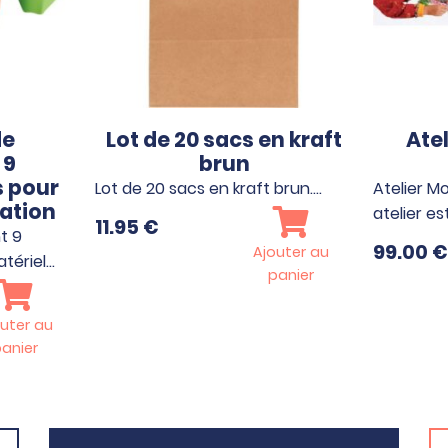
de
Lot de 20 sacs en kraft
Ate
 9
brun
 pour
Lot de 20 sacs en kraft brun.…
Atelier M
éation
atelier e
11.95
€
t 9
99.00
€
Ajouter au
tériel…
panier
uter au
anier