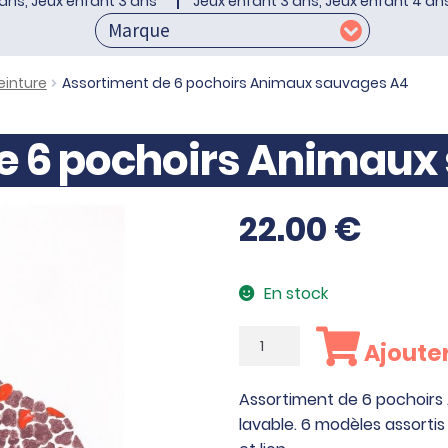
ans, Jeux enfant 3 ans
Jeux enfant 3 ans, Jeux enfant 4 an
einture
Assortiment de 6 pochoirs Animaux sauvages A4
e 6 pochoirs Animaux
22.00
€
En stock
quantité
Ajouter
de
Assortiment
Assortiment de 6 pochoirs
de
lavable. 6 modèles assortis 
6