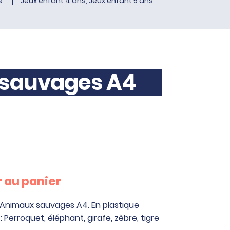
s
Jeux enfant 4 ans, Jeux enfant 5 ans
 sauvages A4
 au panier
 Animaux sauvages A4. En plastique
: Perroquet, éléphant, girafe, zèbre, tigre