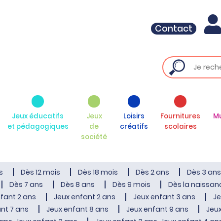
Contact
Jeux éducatifs
Jeux
Loisirs
Fournitures
M
et pédagogiques
de
créatifs
scolaires
société
s
Dès 12 mois
Dès 18 mois
Dès 2 ans
Dès 3 ans
Dès 7 ans
Dès 8 ans
Dès 9 mois
Dès la naissan
fant 2 ans
Jeux enfant 2 ans
Jeux enfant 3 ans
Je
nt 7 ans
Jeux enfant 8 ans
Jeux enfant 9 ans
Jeux