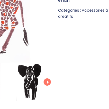
et lion.
pochoirs
Animaux
Catégories :
Accessoires à
sauvages
créatifs
A4