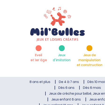
Eveil
Jeux
Jeux de
et 1er âge
d’imitation
manipulation
et construction
8 ans et plus
De 4 à 7 ans
Dès 10 moi
Dès 6 ans
Dès 6 mois
Jeux de crèche pour bébé, Jeux en
Jeux enfant 6 ans
Jeux enfa