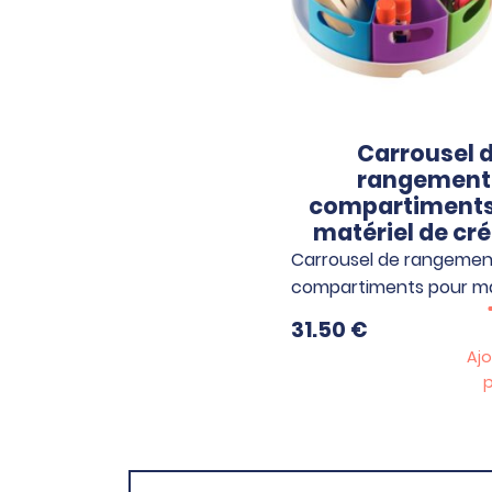
Carrousel 
rangement
compartiments
matériel de cr
Carrousel de rangemen
compartiments pour ma
31.50
€
Ajo
p