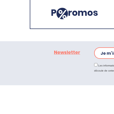
P
romos
Newsletter
Je m’i
Les informati
découle de cett