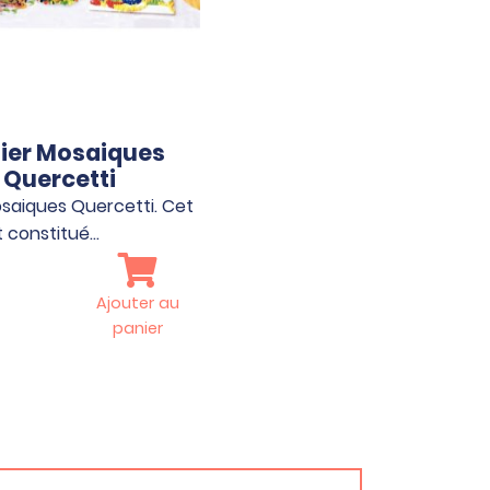
lier Mosaiques
Quercetti
osaiques Quercetti. Cet
st constitué…
Ajouter au
panier