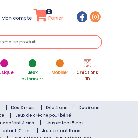
0
Mon compte
Panier
usique
Jeux
Mobilier
Créations
extérieurs
3D
Dès 3 mois
Dès 4 ans
Dès 5 ans
ce
Jeux de crèche pour bébé
ux enfant 4 ans
Jeux enfant 5 ans
 enfant 10 ans
Jeux enfant 11 ans