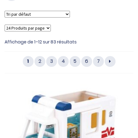
Affichage de 1–12 sur 83 résultats
1
2
3
4
5
6
7