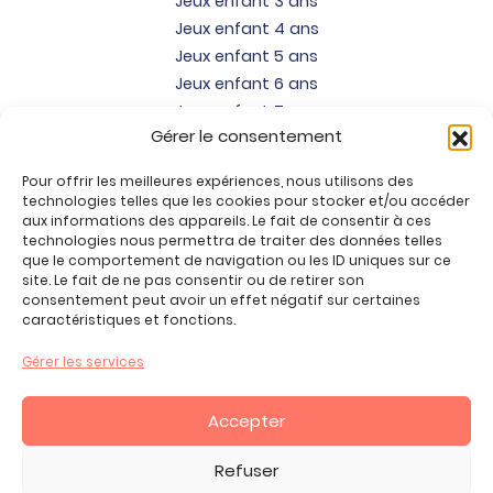
Jeux enfant 3 ans
Jeux enfant 4 ans
Jeux enfant 5 ans
Jeux enfant 6 ans
Jeux enfant 7 ans
Gérer le consentement
Jeux enfant 8 ans
Jeux enfant 9 ans
Pour offrir les meilleures expériences, nous utilisons des
Jeux enfant 10 ans
technologies telles que les cookies pour stocker et/ou accéder
Jeux enfant 11 ans
aux informations des appareils. Le fait de consentir à ces
technologies nous permettra de traiter des données telles
Jeux enfant 12 ans
que le comportement de navigation ou les ID uniques sur ce
site. Le fait de ne pas consentir ou de retirer son
Tous nos produits
consentement peut avoir un effet négatif sur certaines
Promos jeux de loisirs créatifs
caractéristiques et fonctions.
Plan du site
Gérer les services
Contact
Mon compte
Accepter
CGV
Refuser