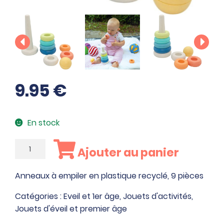
9.95
€
En stock
quantité
Ajouter au panier
de
Anneaux
Anneaux à empiler en plastique recyclé, 9 pièces
à
empiler
Catégories :
Eveil et 1er âge
,
Jouets d'activités
,
en
Jouets d'éveil et premier âge
plastique