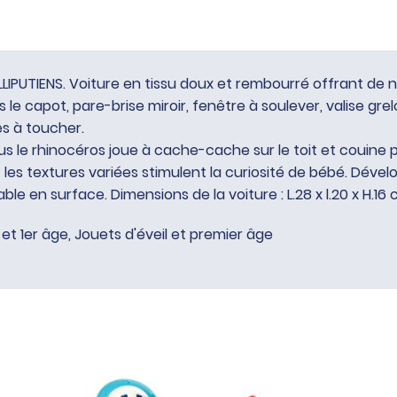
 LILLIPUTIENS. Voiture en tissu doux et rembourré offrant de
ns le capot, pare-brise miroir, fenêtre à soulever, valise gr
es à toucher.
us le rhinocéros joue à cache-cache sur le toit et couine 
 les textures variées stimulent la curiosité de bébé. Dével
ble en surface. Dimensions de la voiture : L.28 x l.20 x H.16
 et 1er âge
,
Jouets d'éveil et premier âge