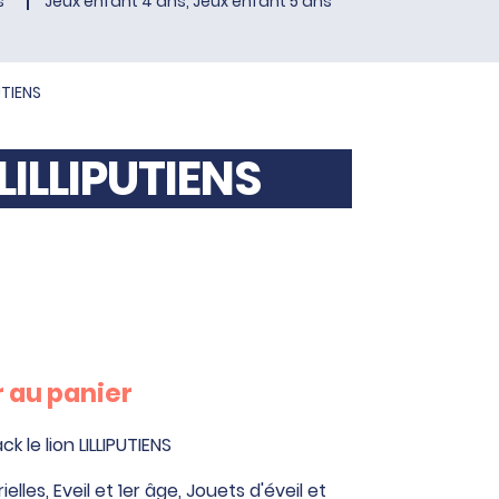
s
Jeux enfant 4 ans, Jeux enfant 5 ans
UTIENS
 LILLIPUTIENS
 au panier
ck le lion LILLIPUTIENS
ielles
,
Eveil et 1er âge
,
Jouets d'éveil et