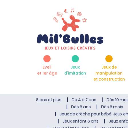
Eveil
Jeux
Jeux de
et 1er âge
d’imitation
manipulation
et construction
8 ans et plus
De 4 à 7 ans
Dès 10 moi
Dès 6 ans
Dès 6 mois
Jeux de crèche pour bébé, Jeux en
Jeux enfant 6 ans
Jeux enfa