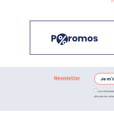
p
P
romos
Newsletter
Je m’i
Les informati
découle de cett