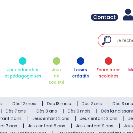
Contact
Jeux éducatifs
Jeux
Loisirs
Fournitures
M
et pédagogiques
de
créatifs
scolaires
société
s
Dès 12 mois
Dès 18 mois
Dès 2 ans
Dès 3 ans
Dès 7 ans
Dès 8 ans
Dès 9 mois
Dès la naissan
fant 2 ans
Jeux enfant 2 ans
Jeux enfant 3 ans
Je
nt 7 ans
Jeux enfant 8 ans
Jeux enfant 9 ans
Jeux