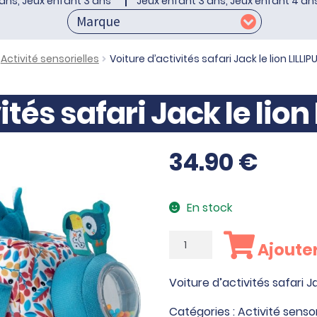
ans, Jeux enfant 3 ans
Jeux enfant 3 ans, Jeux enfant 4 an
Activité sensorielles
Voiture d’activités safari Jack le lion LILLIP
ités safari Jack le lion
34.90
€
En stock
quantité
Ajouter
de
Voiture
Voiture d’activités safari Ja
d'activités
safari
Catégories :
Activité sensor