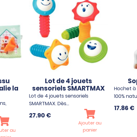
ssu
Lot de 4 jouets
So
alie la
sensoriels SMARTMAX
Hochet à
Lot de 4 jouets sensoriels
100% natu
ens,
SMARTMAX. Dès…
17.86
€
27.90
€
Ajouter au
panier
uter au