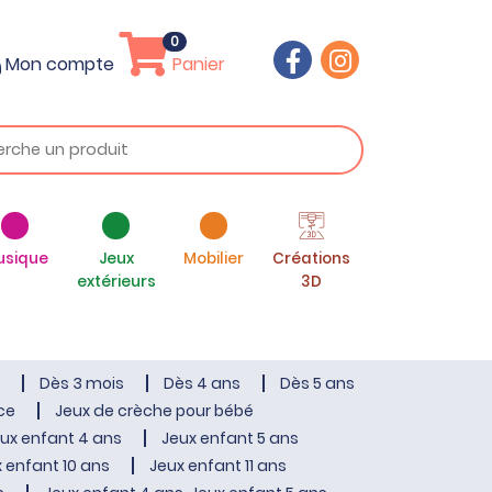
0
Mon compte
Panier
usique
Jeux
Mobilier
Créations
extérieurs
3D
Dès 3 mois
Dès 4 ans
Dès 5 ans
ce
Jeux de crèche pour bébé
ux enfant 4 ans
Jeux enfant 5 ans
 enfant 10 ans
Jeux enfant 11 ans