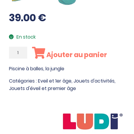
39.00
€
En stock
quantité
Ajouter au panier
de
Piscine
Piscine à balles, la jungle
à
balles,
Catégories :
Eveil et 1er âge
,
Jouets d'activités
,
la
Jouets d'éveil et premier âge
jungle