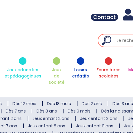
Contact
Jeux éducatifs
Jeux
Loisirs
Fournitures
M
et pédagogiques
de
créatifs
scolaires
société
s
Dès 12 mois
Dès 18 mois
Dès 2 ans
Dès 3 ans
Dès 7 ans
Dès 8 ans
Dès 9 mois
Dès la naissan
fant 2 ans
Jeux enfant 2 ans
Jeux enfant 3 ans
Je
nt 7 ans
Jeux enfant 8 ans
Jeux enfant 9 ans
Jeux