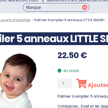
ans, Jeux enfant 3 ans
Jeux enfant 3 ans, Jeux enfant 4 an
Jouets d'activités
Palmier à empiler 5 anneaux LITTLE SMOBY
iler 5 anneaux LITTLE
22.50
€
En stock
quantité
Ajouter
de
Palmier
Palmier à empiler 5 anneau
à
empiler
Catégories :
Eveil et 1er âge