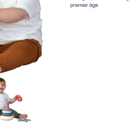
5
premier âge
anneaux
LITTLE
SMOBY