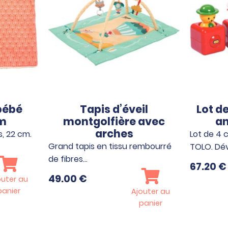
bébé
Tapis d’éveil
Lot d
cm
montgolfière avec
a
arches
, 22 cm.
Lot de 4
Grand tapis en tissu rembourré
TOLO. Dé
de fibres…
67.20
€
49.00
€
outer au
panier
Ajouter au
panier