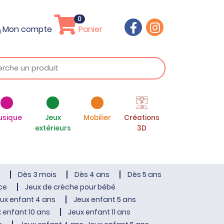
0
Mon compte
Panier
usique
Jeux
Mobilier
Créations
extérieurs
3D
Dès 3 mois
Dès 4 ans
Dès 5 ans
ce
Jeux de crèche pour bébé
ux enfant 4 ans
Jeux enfant 5 ans
 enfant 10 ans
Jeux enfant 11 ans