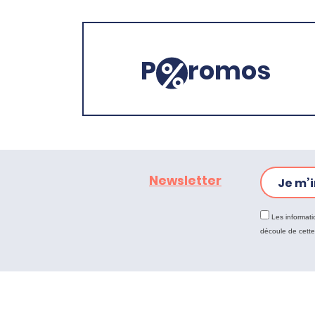
P
romos
Newsletter
Je m’i
Les informati
découle de cett