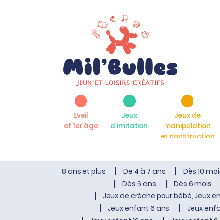
Eveil
Jeux
Jeux de
et 1er âge
d’imitation
manipulation
et construction
8 ans et plus
De 4 à 7 ans
Dès 10 moi
Dès 6 ans
Dès 6 mois
Jeux de crèche pour bébé, Jeux en
Jeux enfant 6 ans
Jeux enfa