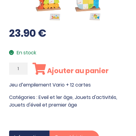
23.90
€
En stock
quantité
Ajouter au panier
de
Jeu
Jeu d’empilement Vario + 12 cartes
d'empilement
Vario
Catégories :
Eveil et 1er âge
,
Jouets d'activités
,
+
Jouets d'éveil et premier âge
12
cartes