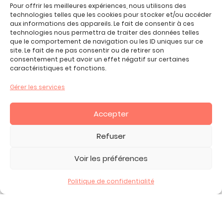
Jeux enfant 7 ans
Pour offrir les meilleures expériences, nous utilisons des
Jeux enfant 8 ans
technologies telles que les cookies pour stocker et/ou accéder
aux informations des appareils. Le fait de consentir à ces
Jeux enfant 9 ans
technologies nous permettra de traiter des données telles
Jeux enfant 10 ans
que le comportement de navigation ou les ID uniques sur ce
site. Le fait de ne pas consentir ou de retirer son
Jeux enfant 11 ans
consentement peut avoir un effet négatif sur certaines
Jeux enfant 12 ans
caractéristiques et fonctions.
Tous nos produits
Gérer les services
Promos jeux de loisirs créatifs
Plan du site
Accepter
Contact
Mon compte
Refuser
CGV
Voir les préférences
Politique de confidentialité
2026 Copyright ©, tous droits réservés.
Mentions Légales -
Politique de Confidentialité