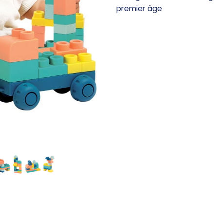
BRIQUI,
premier âge
100
pièces