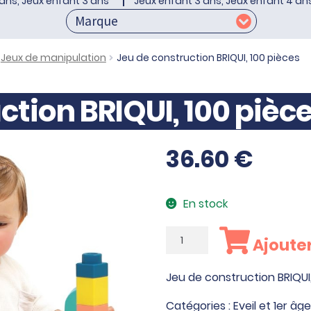
ans, Jeux enfant 3 ans
Jeux enfant 3 ans, Jeux enfant 4 an
Jeux de manipulation
Jeu de construction BRIQUI, 100 pièces
ction BRIQUI, 100 pièc
36.60
€
En stock
quantité
Ajouter
de
Jeu
Jeu de construction BRIQUI,
de
construction
Catégories :
Eveil et 1er âge