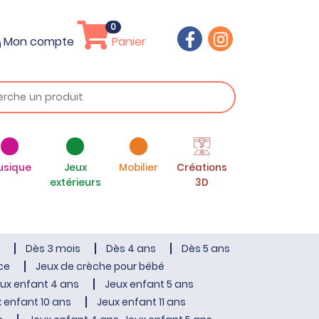
0
Mon compte
Panier
usique
Jeux
Mobilier
Créations
extérieurs
3D
Dès 3 mois
Dès 4 ans
Dès 5 ans
ce
Jeux de crèche pour bébé
ux enfant 4 ans
Jeux enfant 5 ans
 enfant 10 ans
Jeux enfant 11 ans