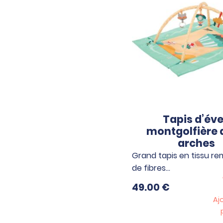
Tapis d’éve
montgolfière 
arches
Grand tapis en tissu r
de fibres…
49.00
€
Aj