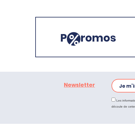
P
romos
Newsletter
Je m’i
Les informati
découle de cett