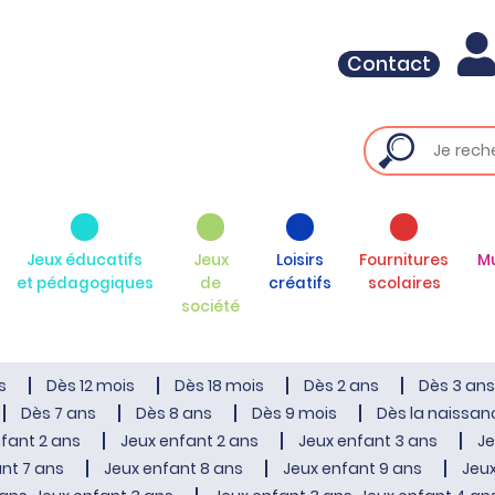
Contact
Jeux éducatifs
Jeux
Loisirs
Fournitures
M
et pédagogiques
de
créatifs
scolaires
société
s
Dès 12 mois
Dès 18 mois
Dès 2 ans
Dès 3 ans
Dès 7 ans
Dès 8 ans
Dès 9 mois
Dès la naissan
fant 2 ans
Jeux enfant 2 ans
Jeux enfant 3 ans
Je
nt 7 ans
Jeux enfant 8 ans
Jeux enfant 9 ans
Jeux