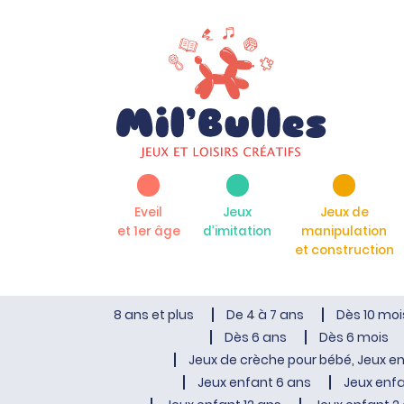
Eveil
Jeux
Jeux de
et 1er âge
d’imitation
manipulation
et construction
8 ans et plus
De 4 à 7 ans
Dès 10 moi
Dès 6 ans
Dès 6 mois
Jeux de crèche pour bébé, Jeux en
Jeux enfant 6 ans
Jeux enfa