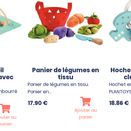
il
Panier de légumes en
Hochet
avec
tissu
cl
Panier de légumes en tissu.
Hochet en
embourré
Panier en…
PLANTOYS
17.90
€
18.86
€
Ajouter au
panier
outer au
panier