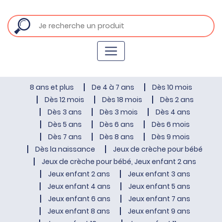
8 ans et plus
De 4 à 7 ans
Dès 10 mois
Dès 12 mois
Dès 18 mois
Dès 2 ans
Dès 3 ans
Dès 3 mois
Dès 4 ans
Dès 5 ans
Dès 6 ans
Dès 6 mois
Dès 7 ans
Dès 8 ans
Dès 9 mois
Dès la naissance
Jeux de crèche pour bébé
Jeux de crèche pour bébé, Jeux enfant 2 ans
Jeux enfant 2 ans
Jeux enfant 3 ans
Jeux enfant 4 ans
Jeux enfant 5 ans
Jeux enfant 6 ans
Jeux enfant 7 ans
Jeux enfant 8 ans
Jeux enfant 9 ans