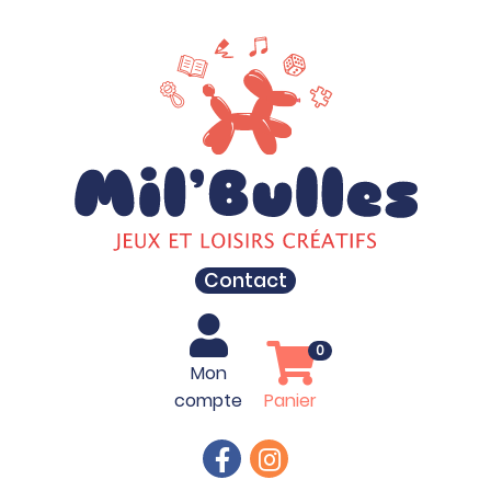
Contact
0
Mon
compte
Panier