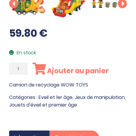
59.80
€
En stock
quantité
Ajouter au panier
de
Camion
Camion de recyclage WOW TOYS
de
recyclage
Catégories :
Eveil et 1er âge
,
Jeux de manipulation
,
WOW
Jouets d'éveil et premier âge
TOYS