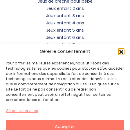
Jeux de crèche pour bébé
Jeux enfant 2 ans
Jeux enfant 3 ans
Jeux enfant 4 ans
Jeux enfant 5 ans
Jeux enfant 6 ans
Jeux enfant 7 ans
Gérer le consentement
Jeux enfant 8 ans
Jeux enfant 9 ans
Pour offrir les meilleures expériences, nous utilisons des
Jeux enfant 10 ans
technologies telles que les cookies pour stocker et/ou accéder
Jeux enfant 11 ans
aux informations des appareils. Le fait de consentir à ces
technologies nous permettra de traiter des données telles
Jeux enfant 12 ans
que le comportement de navigation ou les ID uniques sur ce
site. Le fait de ne pas consentir ou de retirer son
Tous nos produits
consentement peut avoir un effet négatif sur certaines
Promos jeux de loisirs créatifs
caractéristiques et fonctions.
Plan du site
Gérer les services
Contact
Mon compte
Accepter
CGV