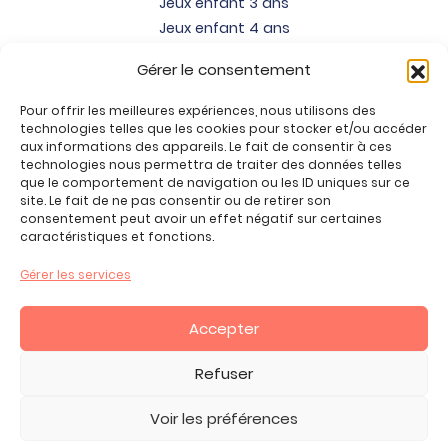
Jeux enfant 3 ans
Jeux enfant 4 ans
Jeux enfant 5 ans
Gérer le consentement
Jeux enfant 6 ans
Jeux enfant 7 ans
Pour offrir les meilleures expériences, nous utilisons des
Jeux enfant 8 ans
technologies telles que les cookies pour stocker et/ou accéder
aux informations des appareils. Le fait de consentir à ces
Jeux enfant 9 ans
technologies nous permettra de traiter des données telles
Jeux enfant 10 ans
que le comportement de navigation ou les ID uniques sur ce
site. Le fait de ne pas consentir ou de retirer son
Jeux enfant 11 ans
consentement peut avoir un effet négatif sur certaines
Jeux enfant 12 ans
caractéristiques et fonctions.
Tous nos produits
Gérer les services
Promos jeux de loisirs créatifs
Plan du site
Accepter
Contact
Mon compte
Refuser
CGV
Voir les préférences