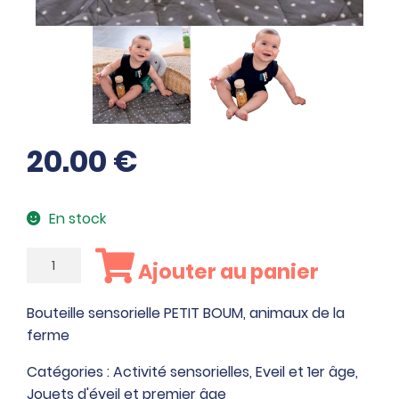
20.00
€
En stock
quantité
Ajouter au panier
de
Bouteille
Bouteille sensorielle PETIT BOUM, animaux de la
sensorielle
ferme
PETIT
BOUM,
Catégories :
Activité sensorielles
,
Eveil et 1er âge
,
animaux
Jouets d'éveil et premier âge