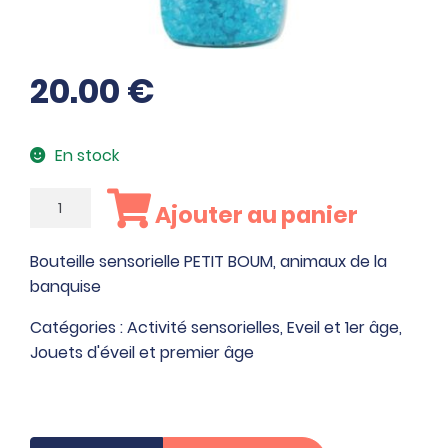
20.00
€
En stock
quantité
Ajouter au panier
de
Bouteille
Bouteille sensorielle PETIT BOUM, animaux de la
sensorielle
banquise
PETIT
BOUM,
Catégories :
Activité sensorielles
,
Eveil et 1er âge
,
animaux
Jouets d'éveil et premier âge
de
la
banquise