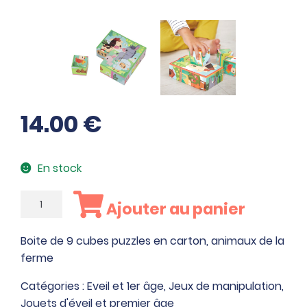
14.00
€
En stock
quantité
Ajouter au panier
de
Boite
Boite de 9 cubes puzzles en carton, animaux de la
de
ferme
9
cubes
Catégories :
Eveil et 1er âge
,
Jeux de manipulation
,
puzzles
Jouets d'éveil et premier âge