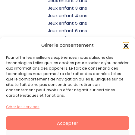
Jeux enfant 2 ans
Jeux enfant 3 ans
Jeux enfant 4 ans
Jeux enfant 5 ans
Jeux enfant 6 ans
Jeux enfant 7 ans
Gérer le consentement
Jeux enfant 8 ans
Jeux enfant 9 ans
Pour offrir les meilleures expériences, nous utilisons des
Jeux enfant 10 ans
technologies telles que les cookies pour stocker et/ou accéder
Jeux enfant 11 ans
aux informations des appareils. Le fait de consentir à ces
technologies nous permettra de traiter des données telles
Jeux enfant 12 ans
que le comportement de navigation ou les ID uniques sur ce
site. Le fait de ne pas consentir ou de retirer son
Tous nos produits
consentement peut avoir un effet négatif sur certaines
Promos jeux de loisirs créatifs
caractéristiques et fonctions.
Plan du site
Gérer les services
Contact
Mon compte
Accepter
CGV