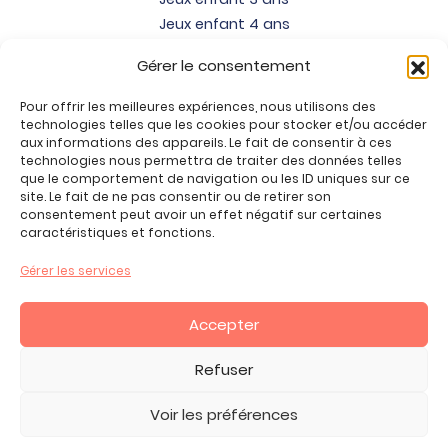
Jeux enfant 4 ans
Jeux enfant 5 ans
Gérer le consentement
Jeux enfant 6 ans
Jeux enfant 7 ans
Pour offrir les meilleures expériences, nous utilisons des
Jeux enfant 8 ans
technologies telles que les cookies pour stocker et/ou accéder
aux informations des appareils. Le fait de consentir à ces
Jeux enfant 9 ans
technologies nous permettra de traiter des données telles
Jeux enfant 10 ans
que le comportement de navigation ou les ID uniques sur ce
site. Le fait de ne pas consentir ou de retirer son
Jeux enfant 11 ans
consentement peut avoir un effet négatif sur certaines
Jeux enfant 12 ans
caractéristiques et fonctions.
Tous nos produits
Gérer les services
Promos jeux de loisirs créatifs
Plan du site
Accepter
Contact
Mon compte
Refuser
CGV
Voir les préférences