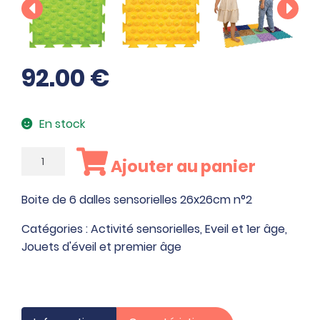
92.00
€
En stock
quantité
Ajouter au panier
de
Boite
Boite de 6 dalles sensorielles 26x26cm n°2
de
6
Catégories :
Activité sensorielles
,
Eveil et 1er âge
,
dalles
Jouets d'éveil et premier âge
sensorielles
26x26cm
n°2