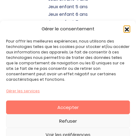
Jeux enfant 5 ans
Jeux enfant 6 ans
Jeux enfant 7 ans
Gérer le consentement
Jeux enfant 8 ans
Jeux enfant 9 ans
Pour offrir les meilleures expériences, nous utilisons des
Jeux enfant 10 ans
technologies telles que les cookies pour stocker et/ou accéder
Jeux enfant 11 ans
aux informations des appareils. Le fait de consentir à ces
technologies nous permettra de traiter des données telles
Jeux enfant 12 ans
que le comportement de navigation ou les ID uniques sur ce
site. Le fait de ne pas consentir ou de retirer son
Tous nos produits
consentement peut avoir un effet négatif sur certaines
Promos jeux de loisirs créatifs
caractéristiques et fonctions.
Plan du site
Gérer les services
Contact
Mon compte
Accepter
CGV
Refuser
Voir les préférences