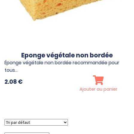
Eponge végétale non bordée
Éponge végétale non bordée recommandée pour
tous…
2.08
€
Ajouter au panier