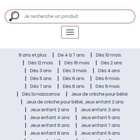
8 ans et plus
De 4 à 7 ans
Dès 10 mois
Dès 12 mois
Dès 18 mois
Dès 2 ans
Dès 3 ans
Dès 3 mois
Dès 4 ans
Dès 5 ans
Dès 6 ans
Dès 6 mois
Dès 7 ans
Dès 8 ans
Dès 9 mois
Dès la naissance
Jeux de crèche pour bébé
Jeux de crèche pour bébé, Jeux enfant 2 ans
Jeux enfant 2 ans
Jeux enfant 3 ans
Jeux enfant 4 ans
Jeux enfant 5 ans
Jeux enfant 6 ans
Jeux enfant 7 ans
Jeux enfant 8 ans
Jeux enfant 9 ans