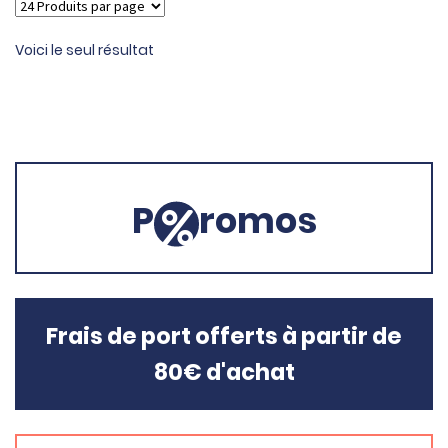
Voici le seul résultat
P
romos
Frais de port offerts à partir de
80€ d'achat