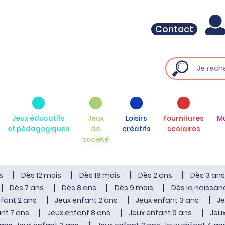
Contact
Jeux éducatifs
Jeux
Loisirs
Fournitures
M
et pédagogiques
de
créatifs
scolaires
société
s
Dès 12 mois
Dès 18 mois
Dès 2 ans
Dès 3 ans
Dès 7 ans
Dès 8 ans
Dès 9 mois
Dès la naissan
fant 2 ans
Jeux enfant 2 ans
Jeux enfant 3 ans
Je
nt 7 ans
Jeux enfant 8 ans
Jeux enfant 9 ans
Jeux