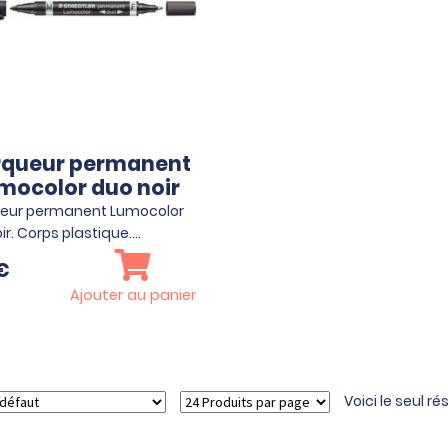
queur permanent
mocolor duo noir
eur permanent Lumocolor
ir. Corps plastique.…
€
Ajouter au panier
Voici le seul ré