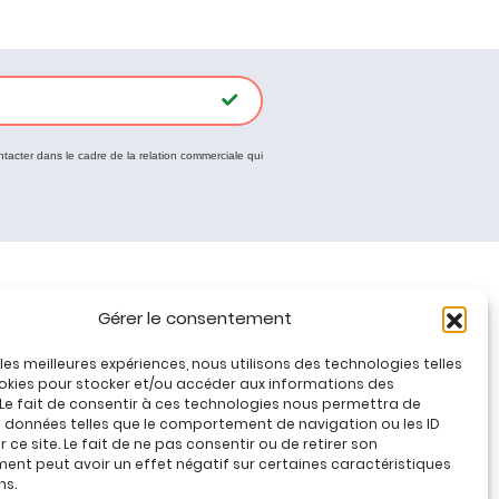
ntacter dans le cadre de la relation commerciale qui
Tous nos produits
Gérer le consentement
Promos jeux de loisirs créatifs
Plan du site
r les meilleures expériences, nous utilisons des technologies telles
okies pour stocker et/ou accéder aux informations des
Contact
 Le fait de consentir à ces technologies nous permettra de
Mon compte
s données telles que le comportement de navigation ou les ID
 ce site. Le fait de ne pas consentir ou de retirer son
CGV
nt peut avoir un effet négatif sur certaines caractéristiques
ns.