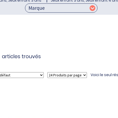
ans, Jeux enfant 3 ans
Jeux enfant 3 ans, Jeux enfant 4 an
articles trouvés
Voici le seul ré