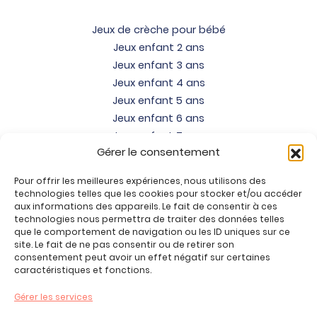
Jeux de crèche pour bébé
Jeux enfant 2 ans
Jeux enfant 3 ans
Jeux enfant 4 ans
Jeux enfant 5 ans
Jeux enfant 6 ans
Jeux enfant 7 ans
Gérer le consentement
Jeux enfant 8 ans
Jeux enfant 9 ans
Pour offrir les meilleures expériences, nous utilisons des
Jeux enfant 10 ans
technologies telles que les cookies pour stocker et/ou accéder
Jeux enfant 11 ans
aux informations des appareils. Le fait de consentir à ces
technologies nous permettra de traiter des données telles
Jeux enfant 12 ans
que le comportement de navigation ou les ID uniques sur ce
site. Le fait de ne pas consentir ou de retirer son
Tous nos produits
consentement peut avoir un effet négatif sur certaines
Promos jeux de loisirs créatifs
caractéristiques et fonctions.
Plan du site
Gérer les services
Contact