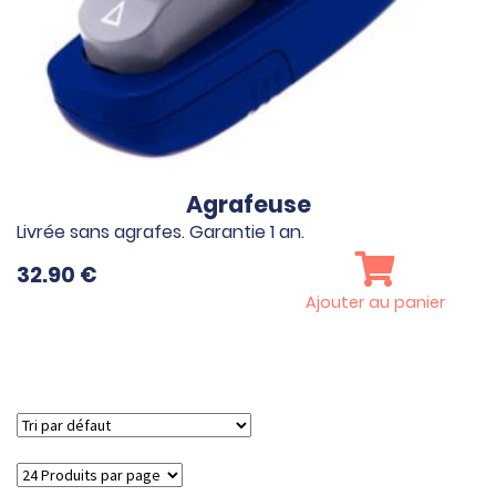
Agrafeuse
Livrée sans agrafes. Garantie 1 an.
32.90
€
Ajouter au panier