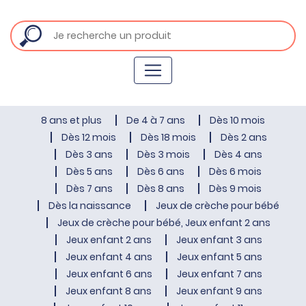
8 ans et plus
De 4 à 7 ans
Dès 10 mois
Dès 12 mois
Dès 18 mois
Dès 2 ans
Dès 3 ans
Dès 3 mois
Dès 4 ans
Dès 5 ans
Dès 6 ans
Dès 6 mois
Dès 7 ans
Dès 8 ans
Dès 9 mois
Dès la naissance
Jeux de crèche pour bébé
Jeux de crèche pour bébé, Jeux enfant 2 ans
Jeux enfant 2 ans
Jeux enfant 3 ans
Jeux enfant 4 ans
Jeux enfant 5 ans
Jeux enfant 6 ans
Jeux enfant 7 ans
Jeux enfant 8 ans
Jeux enfant 9 ans