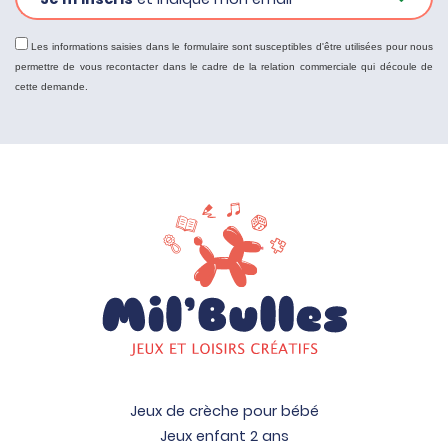
Les informations saisies dans le formulaire sont susceptibles d'être utilisées pour nous
permettre de vous recontacter dans le cadre de la relation commerciale qui découle de
cette demande.
Jeux de crèche pour bébé
Jeux enfant 2 ans