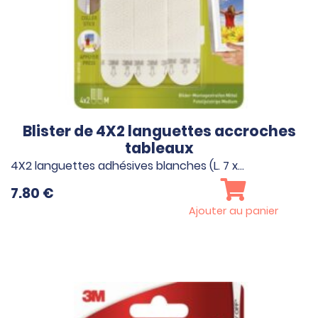
Blister de 4X2 languettes accroches
tableaux
4X2 languettes adhésives blanches (L. 7 x…
7.80
€
Ajouter au panier