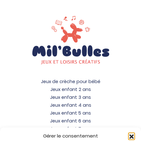
Jeux de crèche pour bébé
Jeux enfant 2 ans
Jeux enfant 3 ans
Jeux enfant 4 ans
Jeux enfant 5 ans
Jeux enfant 6 ans
Jeux enfant 7 ans
Gérer le consentement
Jeux enfant 8 ans