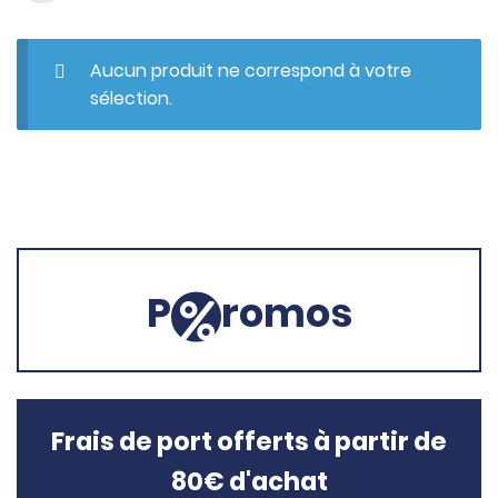
Aucun produit ne correspond à votre
sélection.
P
romos
Frais de port offerts à partir de
80€ d'achat