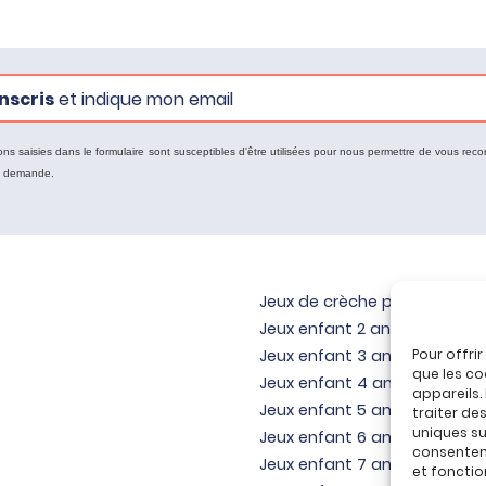
nscris
et indique mon email
ons saisies dans le formulaire sont susceptibles d'être utilisées pour nous permettre de vous reco
e demande.
Jeux de crèche pour bébé
Jeux enfant 2 ans
Jeux enfant 3 ans
Pour offri
que les co
Jeux enfant 4 ans
appareils.
Jeux enfant 5 ans
traiter de
uniques sur
Jeux enfant 6 ans
consenteme
Jeux enfant 7 ans
et fonctio