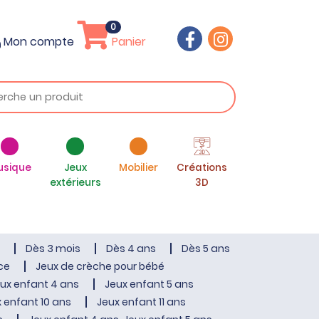
0
Mon compte
Panier
usique
Jeux
Mobilier
Créations
extérieurs
3D
Dès 3 mois
Dès 4 ans
Dès 5 ans
ce
Jeux de crèche pour bébé
ux enfant 4 ans
Jeux enfant 5 ans
 enfant 10 ans
Jeux enfant 11 ans