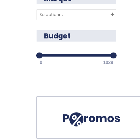
Budget
–
0
1029
P
romos