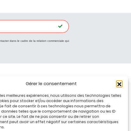
ntacter dans le cadre de la relation commerciale qui
Tous nos produits
Gérer le consentement
Promos jeux de loisirs créatifs
Plan du site
r les meilleures expériences, nous utilisons des technologies telles
okies pour stocker et/ou accéder aux informations des
Contact
 Le fait de consentir à ces technologies nous permettra de
Mon compte
s données telles que le comportement de navigation ou les ID
 ce site. Le fait de ne pas consentir ou de retirer son
CGV
nt peut avoir un effet négatif sur certaines caractéristiques
ns.