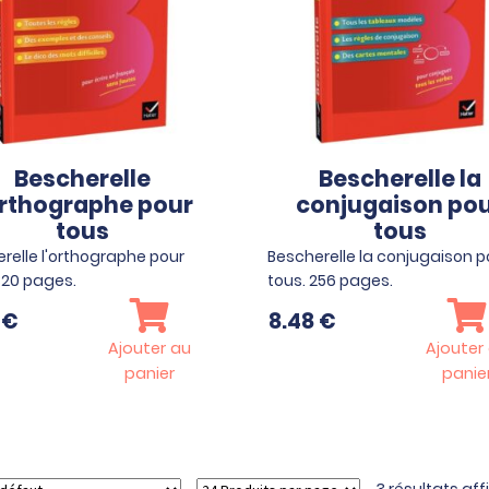
Bescherelle
Bescherelle la
orthographe pour
conjugaison po
tous
tous
relle l'orthographe pour
Bescherelle la conjugaison p
320 pages.
tous. 256 pages.
5
€
8.48
€
Ajouter au
Ajouter
panier
panie