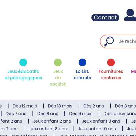
Contact
Jeux éducatifs
Jeux
Loisirs
Fournitures
M
et pédagogiques
de
créatifs
scolaires
société
s
Dès 12 mois
Dès 18 mois
Dès 2 ans
Dès 3 ans
Dès 7 ans
Dès 8 ans
Dès 9 mois
Dès la naissan
fant 2 ans
Jeux enfant 2 ans
Jeux enfant 3 ans
Je
nt 7 ans
Jeux enfant 8 ans
Jeux enfant 9 ans
Jeux