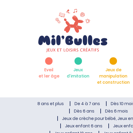
Eveil
Jeux
Jeux de
et 1er âge
d’imitation
manipulation
et construction
8 ans et plus
De 4 à 7 ans
Dès 10 moi
Dès 6 ans
Dès 6 mois
Jeux de crèche pour bébé, Jeux en
Jeux enfant 6 ans
Jeux enfa