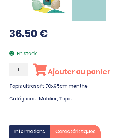
36.50
€
En stock
quantité
Ajouter au panier
de
Tapis
Tapis ultrasoft 70x95cm menthe
ultrasoft
70x95cm
Catégories :
Mobilier
,
Tapis
menthe
Informations
Caractéristiques