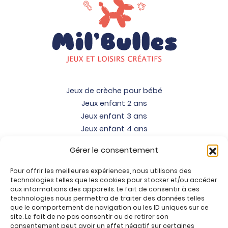
Jeux de crèche pour bébé
Jeux enfant 2 ans
Jeux enfant 3 ans
Jeux enfant 4 ans
Jeux enfant 5 ans
Gérer le consentement
Jeux enfant 6 ans
Jeux enfant 7 ans
Pour offrir les meilleures expériences, nous utilisons des
Jeux enfant 8 ans
technologies telles que les cookies pour stocker et/ou accéder
aux informations des appareils. Le fait de consentir à ces
Jeux enfant 9 ans
technologies nous permettra de traiter des données telles
Jeux enfant 10 ans
que le comportement de navigation ou les ID uniques sur ce
site. Le fait de ne pas consentir ou de retirer son
Jeux enfant 11 ans
consentement peut avoir un effet négatif sur certaines