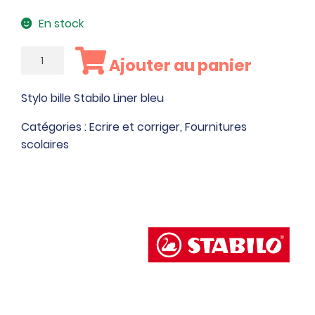
En stock
quantité
Ajouter au panier
de
Stylo
Stylo bille Stabilo Liner bleu
bille
Stabilo
Catégories :
Ecrire et corriger
,
Fournitures
Liner
scolaires
bleu