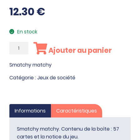
12.30
€
En stock
quantité
Ajouter au panier
de
Smatchy
Smatchy matchy
matchy
Catégorie :
Jeux de société
Informations
Caractéristiques
Smatchy matchy. Contenu de la boîte : 57
cartes et la notice du jeu.