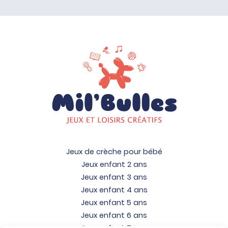
Jeux de crèche pour bébé
Jeux enfant 2 ans
Jeux enfant 3 ans
Jeux enfant 4 ans
Jeux enfant 5 ans
Jeux enfant 6 ans
Jeux enfant 7 ans