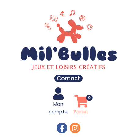
Contact
0
Mon
compte
Panier