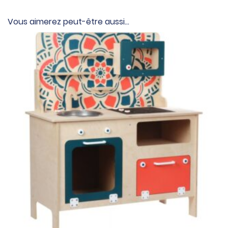
Vous aimerez peut-être aussi…