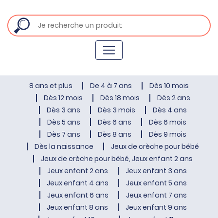
8 ans et plus
De 4 à 7 ans
Dès 10 mois
Dès 12 mois
Dès 18 mois
Dès 2 ans
Dès 3 ans
Dès 3 mois
Dès 4 ans
Dès 5 ans
Dès 6 ans
Dès 6 mois
Dès 7 ans
Dès 8 ans
Dès 9 mois
Dès la naissance
Jeux de crèche pour bébé
Jeux de crèche pour bébé, Jeux enfant 2 ans
Jeux enfant 2 ans
Jeux enfant 3 ans
Jeux enfant 4 ans
Jeux enfant 5 ans
Jeux enfant 6 ans
Jeux enfant 7 ans
Jeux enfant 8 ans
Jeux enfant 9 ans