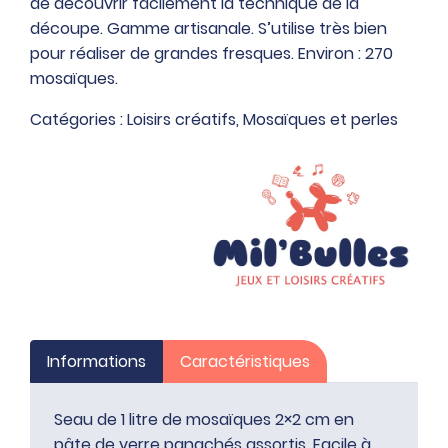
de découvrir facilement la technique de la
litre
découpe. Gamme artisanale. S’utilise très bien
de
pour réaliser de grandes fresques. Environ : 270
mosaïques
mosaïques.
2x2
cm
Catégories :
Loisirs créatifs
,
Mosaïques et perles
en
pâte
de
verre
panachés
assortis
Informations
Caractéristiques
Seau de 1 litre de mosaïques 2×2 cm en
pâte de verre panachés assortis. Facile à