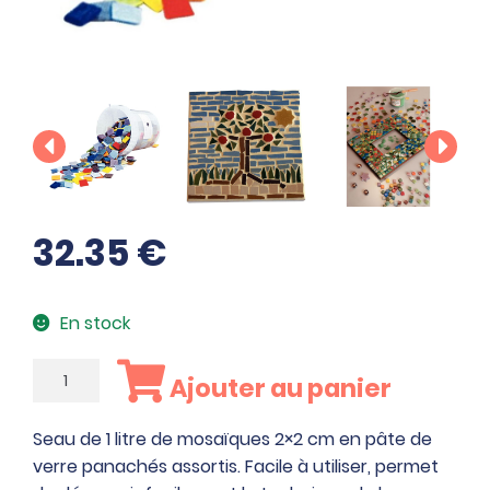
32.35
€
En stock
quantité
Ajouter au panier
de
Seau
Seau de 1 litre de mosaïques 2×2 cm en pâte de
de
verre panachés assortis. Facile à utiliser, permet
1