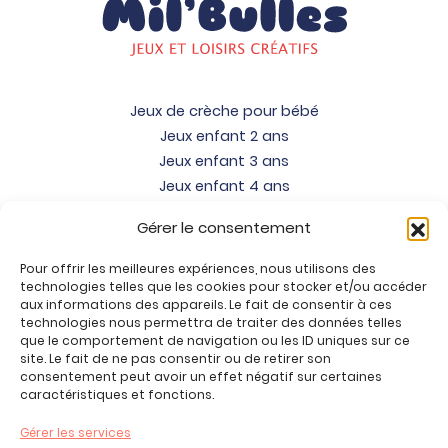
Jeux de crèche pour bébé
Jeux enfant 2 ans
Jeux enfant 3 ans
Jeux enfant 4 ans
Jeux enfant 5 ans
Gérer le consentement
Jeux enfant 6 ans
Jeux enfant 7 ans
Pour offrir les meilleures expériences, nous utilisons des
Jeux enfant 8 ans
technologies telles que les cookies pour stocker et/ou accéder
aux informations des appareils. Le fait de consentir à ces
Jeux enfant 9 ans
technologies nous permettra de traiter des données telles
Jeux enfant 10 ans
que le comportement de navigation ou les ID uniques sur ce
site. Le fait de ne pas consentir ou de retirer son
Jeux enfant 11 ans
consentement peut avoir un effet négatif sur certaines
Jeux enfant 12 ans
caractéristiques et fonctions.
Tous nos produits
Gérer les services
Promos jeux de loisirs créatifs