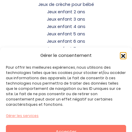
Jeux de crèche pour bébé
Jeux enfant 2 ans
Jeux enfant 3 ans
Jeux enfant 4 ans
Jeux enfant 5 ans
Jeux enfant 6 ans
Jeux enfant 7 ans
Gérer le consentement
Jeux enfant 8 ans
Jeux enfant 9 ans
Pour offrir les meilleures expériences, nous utilisons des
Jeux enfant 10 ans
technologies telles que les cookies pour stocker et/ou accéder
Jeux enfant 11 ans
aux informations des appareils. Le fait de consentir à ces
technologies nous permettra de traiter des données telles
Jeux enfant 12 ans
que le comportement de navigation ou les ID uniques sur ce
site. Le fait de ne pas consentir ou de retirer son
Tous nos produits
consentement peut avoir un effet négatif sur certaines
Promos jeux de loisirs créatifs
caractéristiques et fonctions.
Plan du site
Gérer les services
Contact
Mon compte
Accepter
CGV