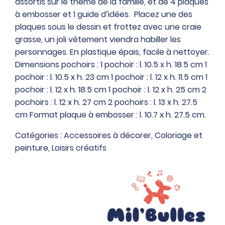
assortis sur le thème de la famille, et de 4 plaques
pochoirs
à embosser et 1 guide d’idées. Placez une des
thème
plaques sous le dessin et frottez avec une craie
la
grasse, un joli vêtement viendra habiller les
famille
personnages. En plastique épais, facile à nettoyer.
et
Dimensions pochoirs : 1 pochoir : l. 10.5 x h. 18.5 cm 1
4
pochoir : l. 10.5 x h. 23 cm 1 pochoir : l. 12 x h. 11.5 cm 1
plaques
pochoir : l. 12 x h. 18.5 cm 1 pochoir : l. 12 x h. 25 cm 2
à
pochoirs : l. 12 x h. 27 cm 2 pochoirs : l. 13 x h. 27.5
embosser
cm Format plaque à embosser : l. 10.7 x h. 27.5 cm.
Catégories :
Accessoires à décorer
,
Coloriage et
peinture
,
Loisirs créatifs