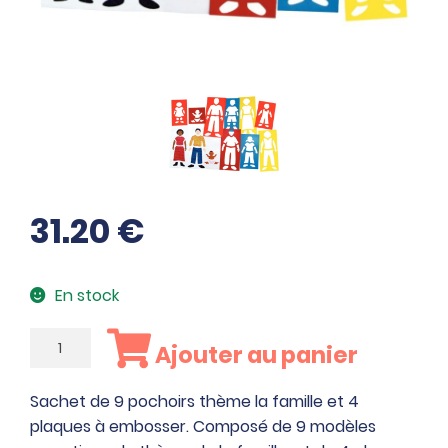
31.20
€
En stock
quantité
Ajouter au panier
de
Sachet
Sachet de 9 pochoirs thème la famille et 4
de
plaques à embosser. Composé de 9 modèles
9