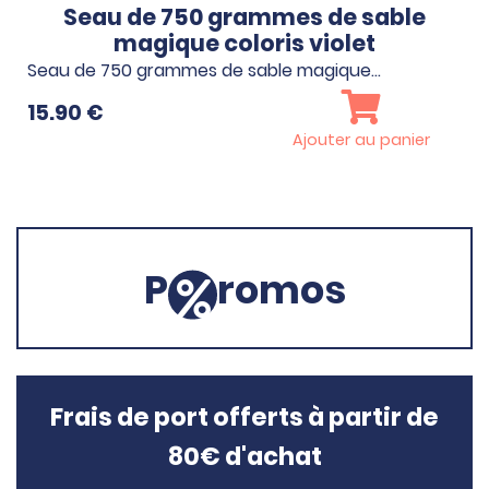
Seau de 750 grammes de sable
magique coloris violet
Seau de 750 grammes de sable magique…
15.90
€
Ajouter au panier
P
romos
Frais de port offerts à partir de
80€ d'achat