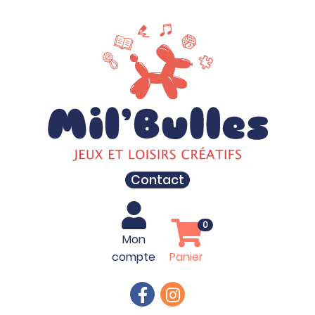
Contact
0
Mon
compte
Panier