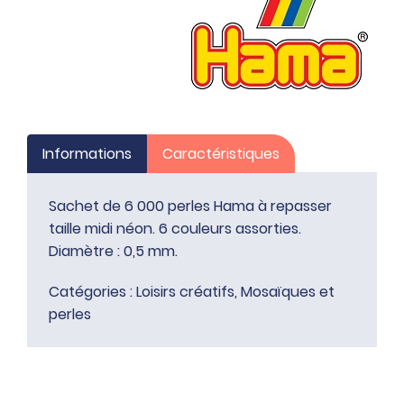
à
repasser
taille
midi
néon
Informations
Caractéristiques
Sachet de 6 000 perles Hama à repasser
taille midi néon. 6 couleurs assorties.
Diamètre : 0,5 mm.
Catégories :
Loisirs créatifs
,
Mosaïques et
perles