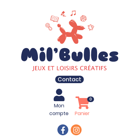
Contact
0
Mon
compte
Panier