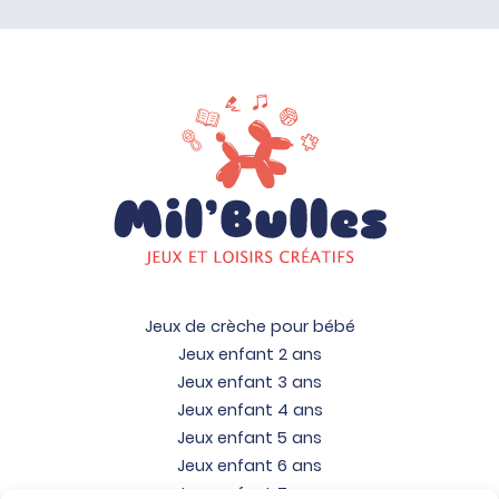
Jeux de crèche pour bébé
Jeux enfant 2 ans
Jeux enfant 3 ans
Jeux enfant 4 ans
Jeux enfant 5 ans
Jeux enfant 6 ans
Jeux enfant 7 ans