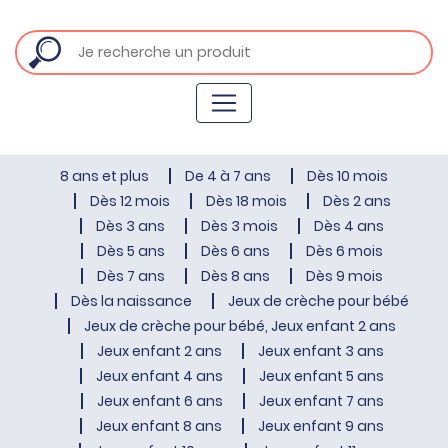
8 ans et plus
De 4 à 7 ans
Dès 10 mois
Dès 12 mois
Dès 18 mois
Dès 2 ans
Dès 3 ans
Dès 3 mois
Dès 4 ans
Dès 5 ans
Dès 6 ans
Dès 6 mois
Dès 7 ans
Dès 8 ans
Dès 9 mois
Dès la naissance
Jeux de crèche pour bébé
Jeux de crèche pour bébé, Jeux enfant 2 ans
Jeux enfant 2 ans
Jeux enfant 3 ans
Jeux enfant 4 ans
Jeux enfant 5 ans
Jeux enfant 6 ans
Jeux enfant 7 ans
Jeux enfant 8 ans
Jeux enfant 9 ans