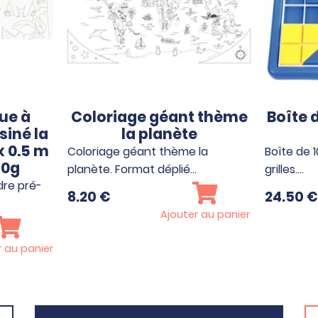
ue à
Coloriage géant thème
Boîte 
siné la
la planète
x 0.5 m
Coloriage géant thème la
Boîte de 
20g
planète. Format déplié…
grilles.…
dre pré-
8.20
€
24.50
€
Ajouter au panier
r au panier