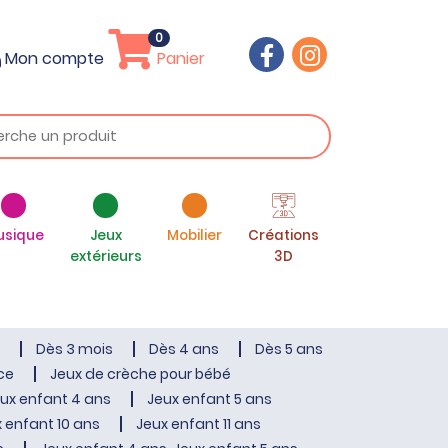
0
Mon compte
Panier
usique
Jeux
Mobilier
Créations
extérieurs
3D
Dès 3 mois
Dès 4 ans
Dès 5 ans
ce
Jeux de crèche pour bébé
ux enfant 4 ans
Jeux enfant 5 ans
 enfant 10 ans
Jeux enfant 11 ans