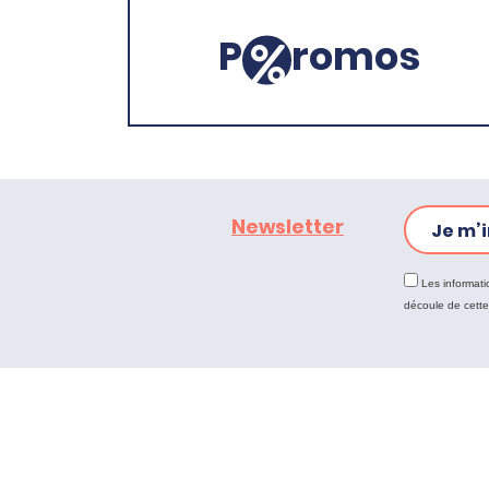
P
romos
Newsletter
Je m’i
Les informati
découle de cett