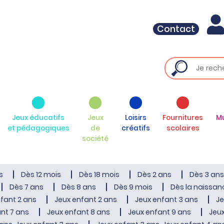
Contact
Jeux éducatifs
Jeux
Loisirs
Fournitures
M
et pédagogiques
de
créatifs
scolaires
société
s
Dès 12 mois
Dès 18 mois
Dès 2 ans
Dès 3 ans
Dès 7 ans
Dès 8 ans
Dès 9 mois
Dès la naissan
fant 2 ans
Jeux enfant 2 ans
Jeux enfant 3 ans
Je
nt 7 ans
Jeux enfant 8 ans
Jeux enfant 9 ans
Jeux