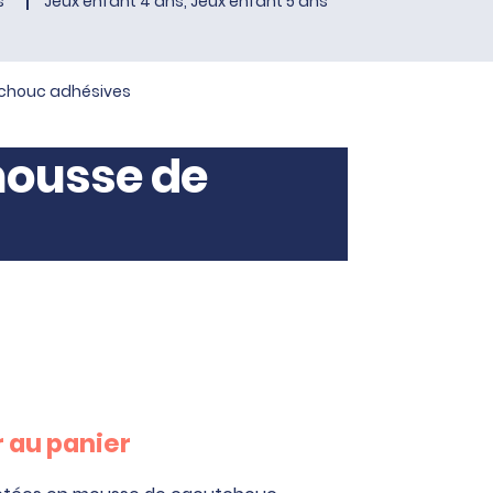
s
Jeux enfant 4 ans, Jeux enfant 5 ans
tchouc adhésives
 mousse de
 au panier