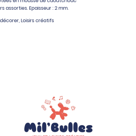
lletées en mousse de caoutchouc
rs assorties. Epaisseur : 2 mm.
 décorer
,
Loisirs créatifs