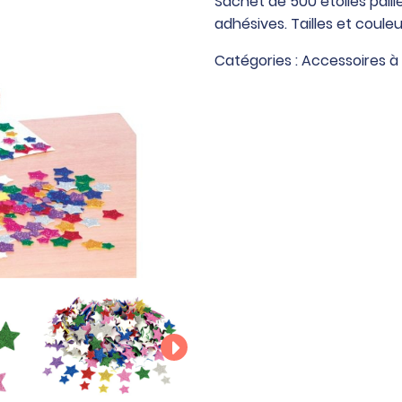
Sachet de 500 étoiles pai
de
adhésives. Tailles et couleu
500
étoiles
Catégories :
Accessoires à
pailletées
en
mousse
de
caoutchouc
adhésives