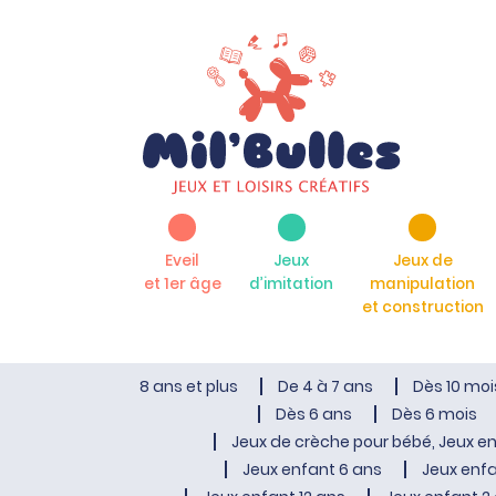
Eveil
Jeux
Jeux de
et 1er âge
d’imitation
manipulation
et construction
8 ans et plus
De 4 à 7 ans
Dès 10 moi
Dès 6 ans
Dès 6 mois
Jeux de crèche pour bébé, Jeux en
Jeux enfant 6 ans
Jeux enfa