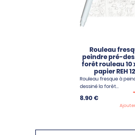
Rouleau fresq
peindre pré-des
forêt rouleau 10 
papier REH 1
Rouleau fresque à pein
dessiné la forêt…
8.90
€
Ajoute