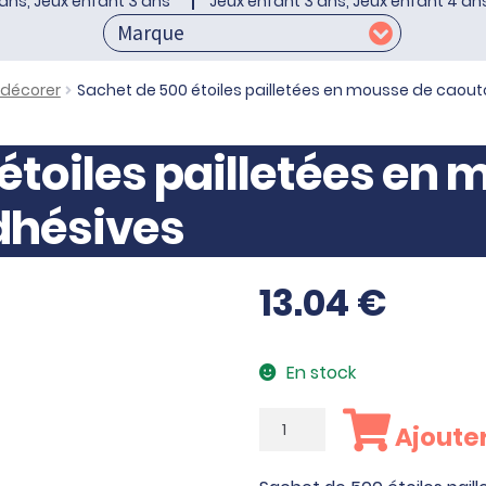
ans, Jeux enfant 3 ans
Jeux enfant 3 ans, Jeux enfant 4 an
 décorer
Sachet de 500 étoiles pailletées en mousse de caou
étoiles pailletées en
dhésives
13.04
€
En stock
quantité
Ajouter
de
Sachet