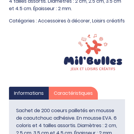
4 tailles assortis. Diamètres : 2 cm, 2.5 cm, 3.5 cm
coeurs
et 4.5 cm. Épaisseur : 2 mm.
pailletés
en
Catégories :
Accessoires à décorer
,
Loisirs créatifs
mousse
de
caoutchouc
adhésive
Informations
Caractéristiques
Sachet de 200 coeurs pailletés en mousse
de caoutchouc adhésive. En mousse EVA. 6
coloris et 4 tailles assortis. Diamètres : 2 cm,
2.5 cm, 3.5 cm et 4.5 cm. Épaisseur : 2 mm.