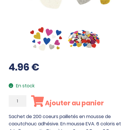
4.96
€
En stock
quantité
Ajouter au panier
de
Sachet
Sachet de 200 coeurs pailletés en mousse de
de
caoutchouc adhésive. En mousse EVA. 6 coloris et
200