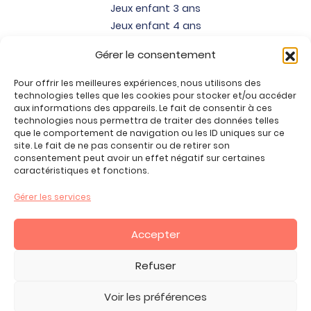
Jeux enfant 3 ans
Jeux enfant 4 ans
Jeux enfant 5 ans
Gérer le consentement
Jeux enfant 6 ans
Jeux enfant 7 ans
Pour offrir les meilleures expériences, nous utilisons des
Jeux enfant 8 ans
technologies telles que les cookies pour stocker et/ou accéder
aux informations des appareils. Le fait de consentir à ces
Jeux enfant 9 ans
technologies nous permettra de traiter des données telles
Jeux enfant 10 ans
que le comportement de navigation ou les ID uniques sur ce
site. Le fait de ne pas consentir ou de retirer son
Jeux enfant 11 ans
consentement peut avoir un effet négatif sur certaines
Jeux enfant 12 ans
caractéristiques et fonctions.
Tous nos produits
Gérer les services
Promos jeux de loisirs créatifs
Plan du site
Accepter
Contact
Mon compte
Refuser
CGV
Voir les préférences