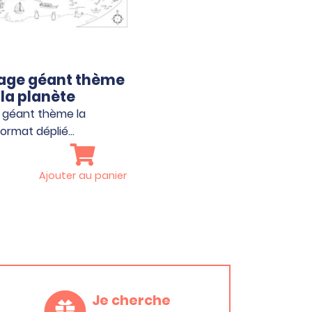
iage géant thème
la planète
 géant thème la
Format déplié…
Ajouter au panier
Je cherche