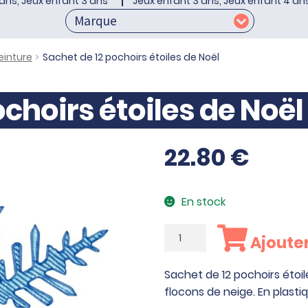
ans, Jeux enfant 3 ans
Jeux enfant 3 ans, Jeux enfant 4 an
einture
Sachet de 12 pochoirs étoiles de Noël
ochoirs étoiles de Noël
22.80
€
En stock
quantité
Ajouter
de
Sachet
Sachet de 12 pochoirs étoi
de
flocons de neige. En plasti
12