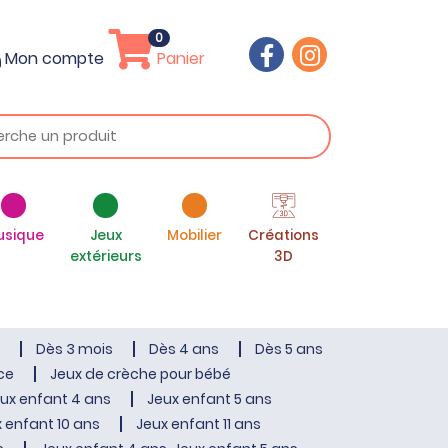
0
Mon compte
Panier
usique
Jeux
Mobilier
Créations
extérieurs
3D
Dès 3 mois
Dès 4 ans
Dès 5 ans
ce
Jeux de crèche pour bébé
ux enfant 4 ans
Jeux enfant 5 ans
 enfant 10 ans
Jeux enfant 11 ans