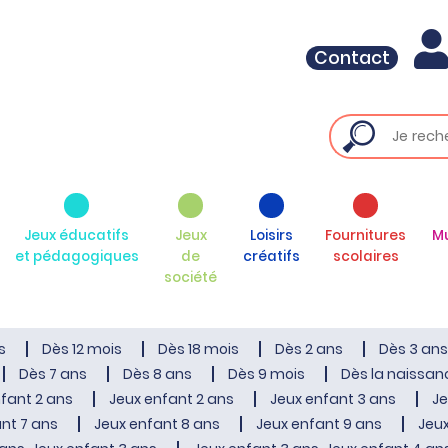
Contact
Jeux éducatifs
Jeux
Loisirs
Fournitures
M
et pédagogiques
de
créatifs
scolaires
société
s
Dès 12 mois
Dès 18 mois
Dès 2 ans
Dès 3 ans
Dès 7 ans
Dès 8 ans
Dès 9 mois
Dès la naissan
fant 2 ans
Jeux enfant 2 ans
Jeux enfant 3 ans
Je
nt 7 ans
Jeux enfant 8 ans
Jeux enfant 9 ans
Jeux