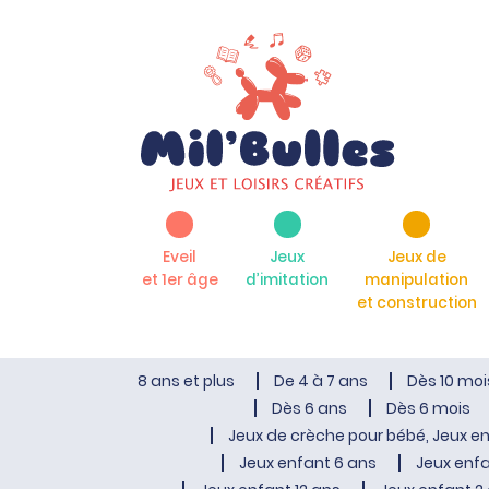
Eveil
Jeux
Jeux de
et 1er âge
d’imitation
manipulation
et construction
8 ans et plus
De 4 à 7 ans
Dès 10 moi
Dès 6 ans
Dès 6 mois
Jeux de crèche pour bébé, Jeux en
Jeux enfant 6 ans
Jeux enfa