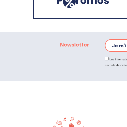
P
romos
Newsletter
Je m’i
Les informati
découle de cett