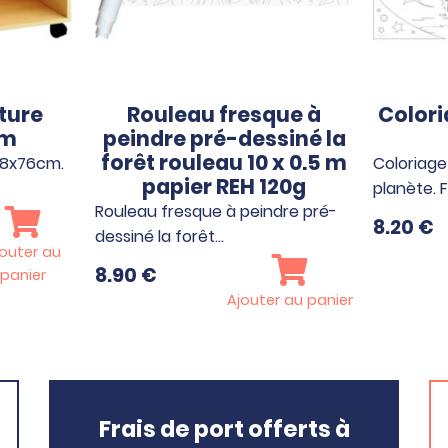
ture
Rouleau fresque à
Color
cm
peindre pré-dessiné la
forêt rouleau 10 x 0.5 m
58x76cm.
Coloriage
papier REH 120g
planète. 
Rouleau fresque à peindre pré-
8.20
€
dessiné la forêt…
outer au
8.90
€
panier
Ajouter au panier
Frais de port offerts à