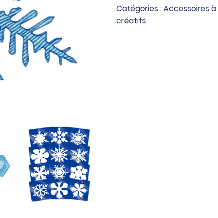
pochoirs
Catégories :
Accessoires à
étoiles
créatifs
de
Noël