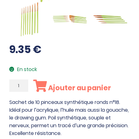
9.35
€
En stock
quantité
Ajouter au panier
de
Sachet
Sachet de 10 pinceaux synthétique ronds n°18.
de
Idéal pour l’acrylique, l’huile mais aussi la gouache,
10
le drawing gum. Poil synthétique, souple et
pinceaux
nerveux, permet un tracé d’une grande précision.
synthétique
Excellente résistance.
ronds