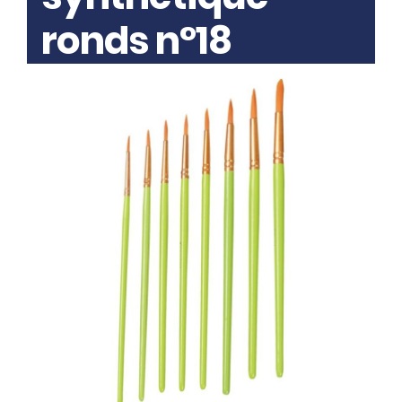
ronds n°18