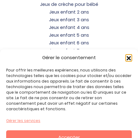
Jeux de crèche pour bébé
Jeux enfant 2 ans
Jeux enfant 3 ans
Jeux enfant 4 ans
Jeux enfant 5 ans
Jeux enfant 6 ans
Jeux enfant 7 ans
Gérer le consentement
Jeux enfant 8 ans
Jeux enfant 9 ans
Pour offrir les meilleures expériences, nous utilisons des
Jeux enfant 10 ans
technologies telles que les cookies pour stocker et/ou accéder
Jeux enfant 11 ans
aux informations des appareils. Le fait de consentir à ces
technologies nous permettra de traiter des données telles
Jeux enfant 12 ans
que le comportement de navigation ou les ID uniques sur ce
site. Le fait de ne pas consentir ou de retirer son
Tous nos produits
consentement peut avoir un effet négatif sur certaines
Promos jeux de loisirs créatifs
caractéristiques et fonctions.
Plan du site
Gérer les services
Contact
Mon compte
Accepter
CGV