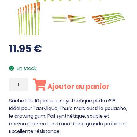
11.95
€
En stock
quantité
Ajouter au panier
de
Sachet
Sachet de 10 pinceaux synthétique plats n°18.
de
Idéal pour l’acrylique, l’huile mais aussi la gouache,
10
le drawing gum. Poil synthétique, souple et
pinceaux
nerveux, permet un tracé d’une grande précision.
synthétique
Excellente résistance.
plats