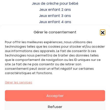
Jeux de crèche pour bébé
Jeux enfant 2 ans
Jeux enfant 3 ans
Jeux enfant 4 ans
Jeux enfant 5 ans
Gérer le consentement
Jeux enfant 6 ans
Jeux enfant 7 ans
Pour offrir les meilleures expériences, nous utilisons des
Jeux enfant 8 ans
technologies telles que les cookies pour stocker et/ou accéder
aux informations des appareils. Le fait de consentir à ces
Jeux enfant 9 ans
technologies nous permettra de traiter des données telles
Jeux enfant 10 ans
que le comportement de navigation ou les ID uniques sur ce
site. Le fait de ne pas consentir ou de retirer son
Jeux enfant 11 ans
consentement peut avoir un effet négatif sur certaines
Jeux enfant 12 ans
caractéristiques et fonctions.
Tous nos produits
Gérer les services
Promos jeux de loisirs créatifs
Plan du site
Accepter
Contact
Mon compte
Refuser
CGV