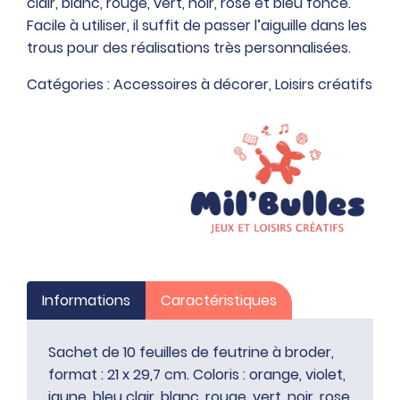
clair, blanc, rouge, vert, noir, rose et bleu foncé.
feuilles
Facile à utiliser, il suffit de passer l’aiguille dans les
de
trous pour des réalisations très personnalisées.
feutrine
à
Catégories :
Accessoires à décorer
,
Loisirs créatifs
broder,
format
:
21
x
29,7
cm
Informations
Caractéristiques
Sachet de 10 feuilles de feutrine à broder,
format : 21 x 29,7 cm. Coloris : orange, violet,
jaune, bleu clair, blanc, rouge, vert, noir, rose