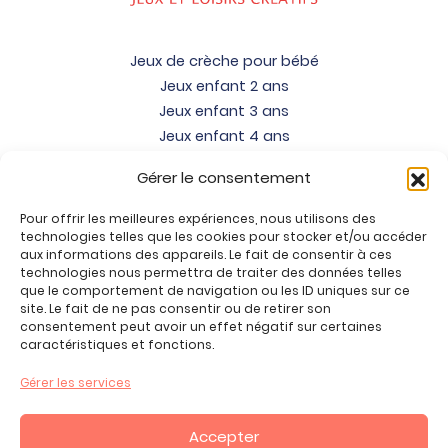
Jeux de crèche pour bébé
Jeux enfant 2 ans
Jeux enfant 3 ans
Jeux enfant 4 ans
Jeux enfant 5 ans
Gérer le consentement
Jeux enfant 6 ans
Jeux enfant 7 ans
Pour offrir les meilleures expériences, nous utilisons des
Jeux enfant 8 ans
technologies telles que les cookies pour stocker et/ou accéder
aux informations des appareils. Le fait de consentir à ces
Jeux enfant 9 ans
technologies nous permettra de traiter des données telles
Jeux enfant 10 ans
que le comportement de navigation ou les ID uniques sur ce
site. Le fait de ne pas consentir ou de retirer son
Jeux enfant 11 ans
consentement peut avoir un effet négatif sur certaines
Jeux enfant 12 ans
caractéristiques et fonctions.
Tous nos produits
Gérer les services
Promos jeux de loisirs créatifs
Plan du site
Accepter
Contact