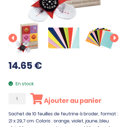
14.65
€
En stock
quantité
Ajouter au panier
de
Sachet
Sachet de 10 feuilles de feutrine à broder, format :
de
21 x 29,7 cm. Coloris : orange, violet, jaune, bleu
10