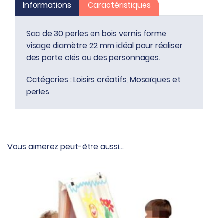
Informations
Caractéristiques
réaliser
des
porte
Sac de 30 perles en bois vernis forme
clés
visage diamètre 22 mm idéal pour réaliser
ou
des porte clés ou des personnages.
des
Catégories :
Loisirs créatifs
,
Mosaïques et
personnages
perles
Vous aimerez peut-être aussi…