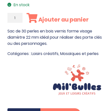
En stock
quantité
Ajouter au panier
de
Sac
Sac de 30 perles en bois vernis forme visage
de
diamètre 22 mm idéal pour réaliser des porte clés
30
ou des personnages.
perles
en
Catégories :
Loisirs créatifs
,
Mosaïques et perles
bois
vernis
forme
visage
diamètre
22
mm
idéal
pour