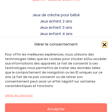
Jeux de crèche pour bébé
Jeux enfant 2 ans
Jeux enfant 3 ans
Jeux enfant 4 ans
Jeux enfant 5 ans
Gérer le consentement
Jeux enfant 6 ans
Jeux enfant 7 ans
Pour offrir les meilleures expériences, nous utilisons des
Jeux enfant 8 ans
technologies telles que les cookies pour stocker et/ou accéder
aux informations des appareils. Le fait de consentir à ces
Jeux enfant 9 ans
technologies nous permettra de traiter des données telles
Jeux enfant 10 ans
que le comportement de navigation ou les ID uniques sur ce
site. Le fait de ne pas consentir ou de retirer son
Jeux enfant 11 ans
consentement peut avoir un effet négatif sur certaines
Jeux enfant 12 ans
caractéristiques et fonctions.
Tous nos produits
Gérer les services
Promos jeux de loisirs créatifs
Plan du site
Accepter
Contact