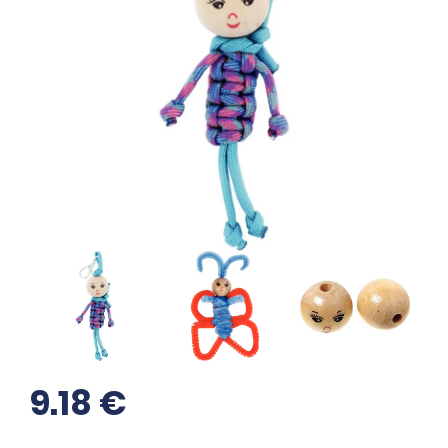
9.18
€