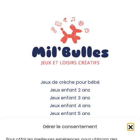
Jeux de crèche pour bébé
Jeux enfant 2 ans
Jeux enfant 3 ans
Jeux enfant 4 ans
Jeux enfant 5 ans
Jeux enfant 6 ans
Gérer le consentement
Jeux enfant 7 ans
Jeux enfant 8 ans
Pour offrir les meilleures expériences, nous utilisons des