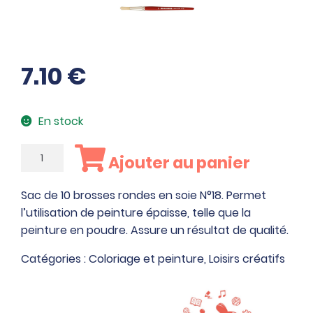
7.10
€
En stock
quantité
Ajouter au panier
de
Sac
Sac de 10 brosses rondes en soie N°18. Permet
de
l’utilisation de peinture épaisse, telle que la
10
peinture en poudre. Assure un résultat de qualité.
brosses
rondes
Catégories :
Coloriage et peinture
,
Loisirs créatifs
en
soie
N°18