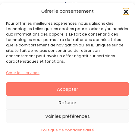
Jeux enfant 7 ans
Gérer le consentement
Jeux enfant 8 ans
Jeux enfant 9 ans
Pour offrir les meilleures expériences, nous utilisons des
Jeux enfant 10 ans
technologies telles que les cookies pour stocker et/ou accéder
Jeux enfant 11 ans
aux informations des appareils. Le fait de consentir à ces
technologies nous permettra de traiter des données telles
Jeux enfant 12 ans
que le comportement de navigation ou les ID uniques sur ce
site. Le fait de ne pas consentir ou de retirer son
Tous nos produits
consentement peut avoir un effet négatif sur certaines
Promos jeux de loisirs créatifs
caractéristiques et fonctions.
Plan du site
Gérer les services
Contact
Mon compte
Accepter
CGV
Refuser
Voir les préférences
2026 Copyright ©, tous droits réservés.
Mentions Légales -
Politique de Confidentialité
Politique de confidentialité