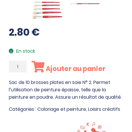
2.80
€
En stock
quantité
Ajouter au panier
de
Sac
Sac de 10 brosses plates en soie N° 2. Permet
de
l’utilisation de peinture épaisse, telle que la
10
peinture en poudre. Assure un résultat de qualité.
brosses
plates
Catégories :
Coloriage et peinture
,
Loisirs créatifs
en
soie
N°