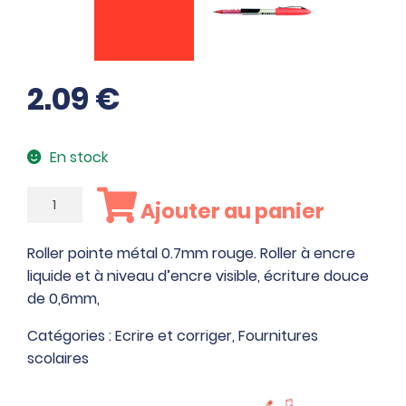
2.09
€
En stock
quantité
Ajouter au panier
de
Roller
Roller pointe métal 0.7mm rouge. Roller à encre
pointe
liquide et à niveau d’encre visible, écriture douce
métal
de 0,6mm,
0.7mm
rouge
Catégories :
Ecrire et corriger
,
Fournitures
scolaires