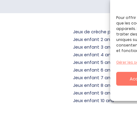
Pour offri
que les co
appareils.
Jeux de crèche pour bébé
traiter de
Jeux enfant 2 ans
uniques sur
consenteme
Jeux enfant 3 ans
et fonctio
Jeux enfant 4 ans
Jeux enfant 5 ans
Gérer les s
Jeux enfant 6 ans
Jeux enfant 7 ans
Ac
Jeux enfant 8 ans
Jeux enfant 9 ans
Jeux enfant 10 ans
Jeux enfant 11 ans
Jeux enfant 12 ans
yright ©, tous droits réservés.
Mentions Légales - Politique de Confid