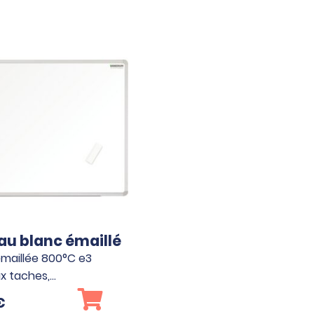
au blanc émaillé
maillée 800°C e3
ux taches,…
€