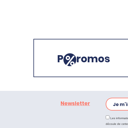
P
romos
Newsletter
Je m’i
Les informati
découle de cett