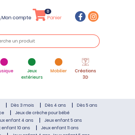
0
Mon compte
Panier
usique
Jeux
Mobilier
Créations
extérieurs
3D
Dès 3 mois
Dès 4 ans
Dès 5 ans
ce
Jeux de crèche pour bébé
ux enfant 4 ans
Jeux enfant 5 ans
 enfant 10 ans
Jeux enfant 11 ans