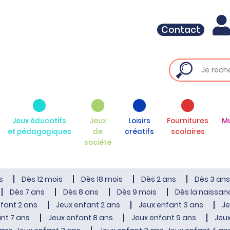
Contact
Jeux éducatifs
Jeux
Loisirs
Fournitures
M
et pédagogiques
de
créatifs
scolaires
société
s
Dès 12 mois
Dès 18 mois
Dès 2 ans
Dès 3 ans
Dès 7 ans
Dès 8 ans
Dès 9 mois
Dès la naissan
fant 2 ans
Jeux enfant 2 ans
Jeux enfant 3 ans
Je
nt 7 ans
Jeux enfant 8 ans
Jeux enfant 9 ans
Jeux