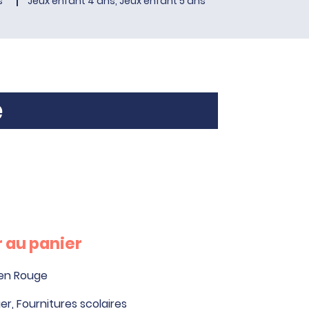
s
Jeux enfant 4 ans, Jeux enfant 5 ans
e
 au panier
reen Rouge
ger
,
Fournitures scolaires