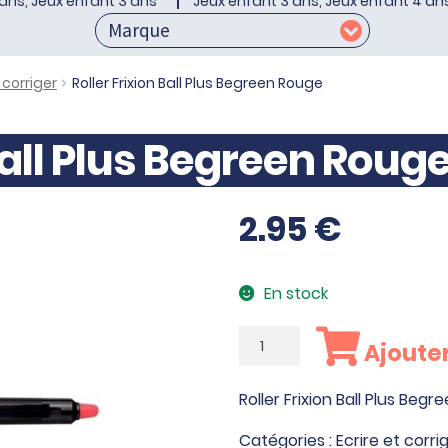
ans, Jeux enfant 3 ans
Jeux enfant 3 ans, Jeux enfant 4 an
 corriger
Roller Frixion Ball Plus Begreen Rouge
Ball Plus Begreen Roug
2.95
€
En stock
quantité
Ajouter
de
Roller
Roller Frixion Ball Plus Beg
Frixion
Ball
Catégories :
Ecrire et corri