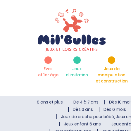
Eveil
Jeux
Jeux de
et 1er âge
d’imitation
manipulation
et construction
8 ans et plus
De 4 à 7 ans
Dès 10 moi
Dès 6 ans
Dès 6 mois
Jeux de crèche pour bébé, Jeux en
Jeux enfant 6 ans
Jeux enfa