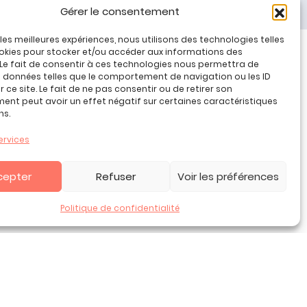
Gérer le consentement
r les meilleures expériences, nous utilisons des technologies telles
okies pour stocker et/ou accéder aux informations des
 Le fait de consentir à ces technologies nous permettra de
Tous nos produits
s données telles que le comportement de navigation ou les ID
Promos jeux de loisirs créatifs
 ce site. Le fait de ne pas consentir ou de retirer son
nt peut avoir un effet négatif sur certaines caractéristiques
Plan du site
ns.
Contact
Mon compte
ervices
CGV
cepter
Refuser
Voir les préférences
Politique de confidentialité
entialité