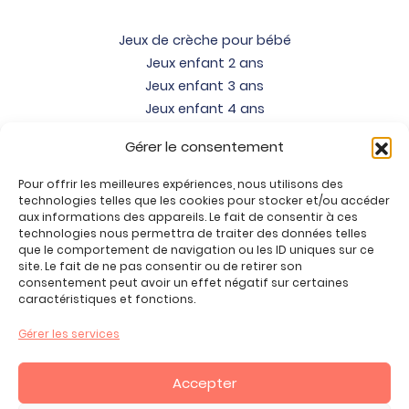
Jeux de crèche pour bébé
Jeux enfant 2 ans
Jeux enfant 3 ans
Jeux enfant 4 ans
Jeux enfant 5 ans
Gérer le consentement
Jeux enfant 6 ans
Jeux enfant 7 ans
Pour offrir les meilleures expériences, nous utilisons des
Jeux enfant 8 ans
technologies telles que les cookies pour stocker et/ou accéder
aux informations des appareils. Le fait de consentir à ces
Jeux enfant 9 ans
technologies nous permettra de traiter des données telles
Jeux enfant 10 ans
que le comportement de navigation ou les ID uniques sur ce
site. Le fait de ne pas consentir ou de retirer son
Jeux enfant 11 ans
consentement peut avoir un effet négatif sur certaines
Jeux enfant 12 ans
caractéristiques et fonctions.
Tous nos produits
Gérer les services
Promos jeux de loisirs créatifs
Plan du site
Accepter
Contact