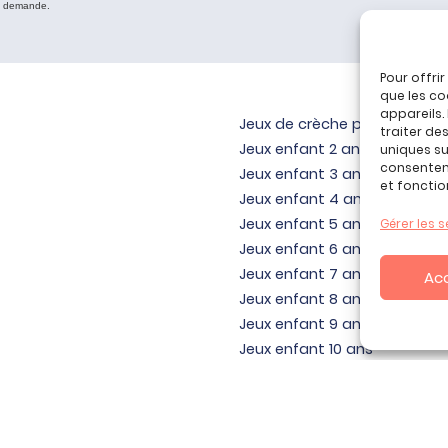
e demande.
Pour offri
que les co
appareils.
Jeux de crèche pour bébé
traiter de
Jeux enfant 2 ans
uniques sur
consenteme
Jeux enfant 3 ans
et fonctio
Jeux enfant 4 ans
Jeux enfant 5 ans
Gérer les s
Jeux enfant 6 ans
Jeux enfant 7 ans
Ac
Jeux enfant 8 ans
Jeux enfant 9 ans
Jeux enfant 10 ans
Jeux enfant 11 ans
Jeux enfant 12 ans
yright ©, tous droits réservés.
Mentions Légales - Politique de Confid