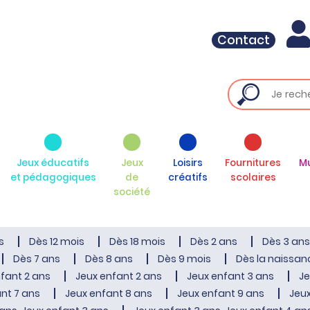
Contact
Jeux éducatifs
Jeux
Loisirs
Fournitures
M
et pédagogiques
de
créatifs
scolaires
société
s
Dès 12 mois
Dès 18 mois
Dès 2 ans
Dès 3 ans
Dès 7 ans
Dès 8 ans
Dès 9 mois
Dès la naissan
fant 2 ans
Jeux enfant 2 ans
Jeux enfant 3 ans
Je
nt 7 ans
Jeux enfant 8 ans
Jeux enfant 9 ans
Jeux