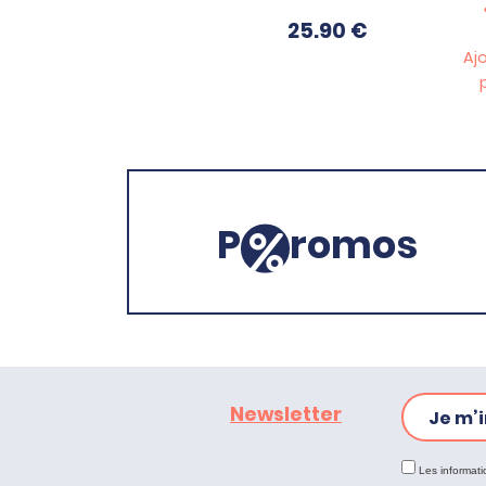
25.90
€
Aj
P
romos
Newsletter
Je m’i
Les informati