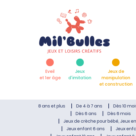
Eveil
Jeux
Jeux de
et 1er âge
d’imitation
manipulation
et construction
8 ans et plus
De 4 à 7 ans
Dès 10 moi
Dès 6 ans
Dès 6 mois
Jeux de crèche pour bébé, Jeux en
Jeux enfant 6 ans
Jeux enfa