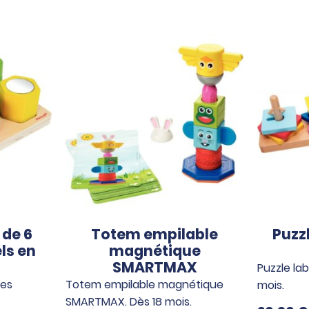
de 6
Totem empilable
Puzz
ls en
magnétique
SMARTMAX
Puzzle lab
bes
Totem empilable magnétique
mois.
SMARTMAX. Dès 18 mois.