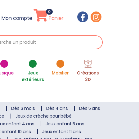
0
Mon compte
Panier
usique
Jeux
Mobilier
Créations
extérieurs
3D
Dès 3 mois
Dès 4 ans
Dès 5 ans
ce
Jeux de crèche pour bébé
ux enfant 4 ans
Jeux enfant 5 ans
 enfant 10 ans
Jeux enfant 11 ans