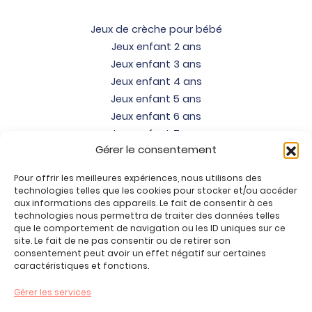
Jeux de crèche pour bébé
Jeux enfant 2 ans
Jeux enfant 3 ans
Jeux enfant 4 ans
Jeux enfant 5 ans
Jeux enfant 6 ans
Jeux enfant 7 ans
Gérer le consentement
Jeux enfant 8 ans
Jeux enfant 9 ans
Pour offrir les meilleures expériences, nous utilisons des
Jeux enfant 10 ans
technologies telles que les cookies pour stocker et/ou accéder
Jeux enfant 11 ans
aux informations des appareils. Le fait de consentir à ces
technologies nous permettra de traiter des données telles
Jeux enfant 12 ans
que le comportement de navigation ou les ID uniques sur ce
site. Le fait de ne pas consentir ou de retirer son
Tous nos produits
consentement peut avoir un effet négatif sur certaines
Promos jeux de loisirs créatifs
caractéristiques et fonctions.
Plan du site
Gérer les services
Contact