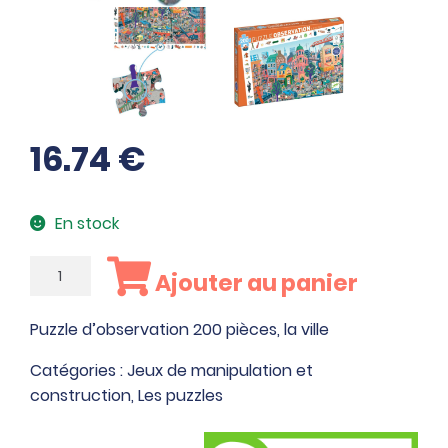
16.74
€
En stock
quantité
Ajouter au panier
de
Puzzle
Puzzle d’observation 200 pièces, la ville
d'observation
200
Catégories :
Jeux de manipulation et
pièces,
construction
,
Les puzzles
la
ville