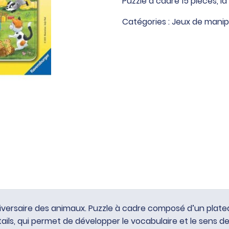
Puzzle à cadre 15 pièces, l
à
cadre
Catégories :
Jeux de manip
15
pièces,
la
fête
d'anniversaire
des
animaux
nniversaire des animaux. Puzzle à cadre composé d’un plate
tails, qui permet de développer le vocabulaire et le sens d