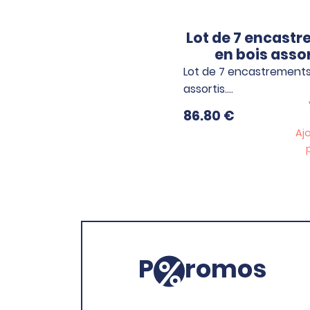
Lot de 7 encast
en bois assor
Lot de 7 encastrements
assortis.…
86.80
€
Aj
P
romos