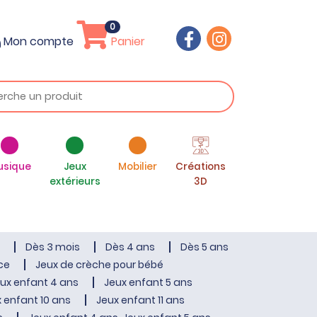
0
Mon compte
Panier
usique
Jeux
Mobilier
Créations
extérieurs
3D
Dès 3 mois
Dès 4 ans
Dès 5 ans
ce
Jeux de crèche pour bébé
ux enfant 4 ans
Jeux enfant 5 ans
 enfant 10 ans
Jeux enfant 11 ans