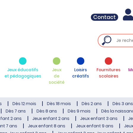
Contact
Jeux éducatifs
Jeux
Loisirs
Fournitures
M
et pédagogiques
de
créatifs
scolaires
société
s
Dès 12 mois
Dès 18 mois
Dès 2 ans
Dès 3 ans
Dès 7 ans
Dès 8 ans
Dès 9 mois
Dès la naissan
fant 2 ans
Jeux enfant 2 ans
Jeux enfant 3 ans
Je
nt 7 ans
Jeux enfant 8 ans
Jeux enfant 9 ans
Jeux