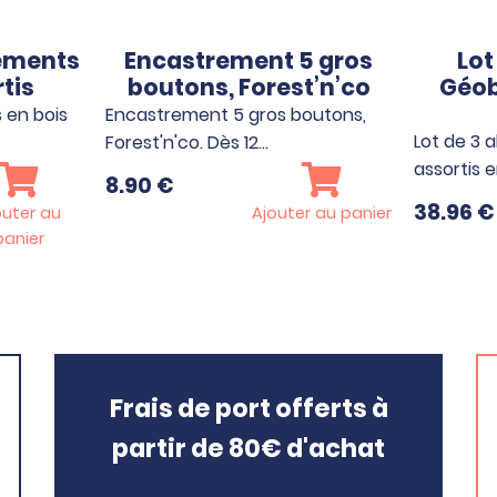
rements
Encastrement 5 gros
Lot
tis
boutons, Forest’n’co
Géob
 en bois
Encastrement 5 gros boutons,
Lot de 3 
Forest'n'co. Dès 12…
assortis 
8.90
€
38.96
€
outer au
Ajouter au panier
panier
Frais de port offerts à
partir de 80€ d'achat