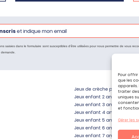
nscris
et indique mon email
ons saisies dans le formulaire sont susceptibles d'être utilisées pour nous permettre de vous reco
e demande.
Pour offri
que les co
appareils.
Jeux de crèche pour bébé
traiter de
Jeux enfant 2 ans
uniques sur
consenteme
Jeux enfant 3 ans
et fonctio
Jeux enfant 4 ans
Jeux enfant 5 ans
Gérer les s
Jeux enfant 6 ans
Jeux enfant 7 ans
Ac