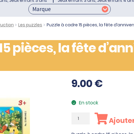
ans, Jeux enfant 3 ans
Jeux enfant 3 ans, Jeux enfant 4 an
ruction
Les puzzles
Puzzle à cadre 15 pièces, la fête d’anniv
15 pièces, la fête d’an
9.00
€
En stock
quantité
Ajouter
de
Puzzle