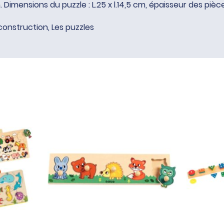
m. Dimensions du puzzle : L.25 x l.14,5 cm, épaisseur des pièc
construction
,
Les puzzles