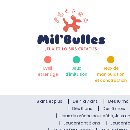
Eveil
Jeux
Jeux de
et 1er âge
d’imitation
manipulation
et construction
8 ans et plus
De 4 à 7 ans
Dès 10 moi
Dès 6 ans
Dès 6 mois
Jeux de crèche pour bébé, Jeux en
Jeux enfant 6 ans
Jeux enfa