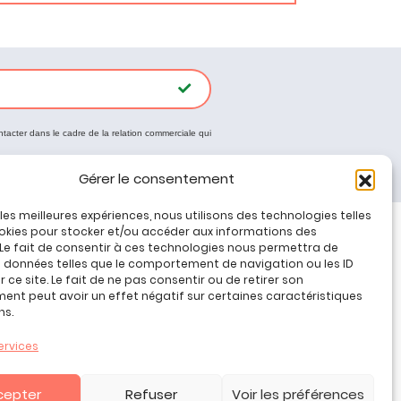
ntacter dans le cadre de la relation commerciale qui
Gérer le consentement
r les meilleures expériences, nous utilisons des technologies telles
okies pour stocker et/ou accéder aux informations des
 Le fait de consentir à ces technologies nous permettra de
Tous nos produits
s données telles que le comportement de navigation ou les ID
Promos jeux de loisirs créatifs
 ce site. Le fait de ne pas consentir ou de retirer son
nt peut avoir un effet négatif sur certaines caractéristiques
Plan du site
ns.
Contact
Mon compte
ervices
CGV
cepter
Refuser
Voir les préférences