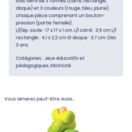
bois verni de 3 formes (carré, rectangle,
disque) et 3 couleurs (rouge, bleu, jaune),
chaque pièce comprenant un bouton-
pression (partie femelle).
L/l/ép. socle : 17 x 17 x 1 cm. L/l carré : 3,5 cm L/l
rectangle : 4,1 x 2,2 cm Ø disque : 3,7 cm. Dès
3 ans.
Catégories :
Jeux éducatifs et
pédagogiques
,
Motricité
Vous aimerez peut-être aussi…