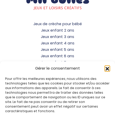
Jeux de crèche pour bébé
Jeux enfant 2 ans
Jeux enfant 3 ans
Jeux enfant 4 ans
Jeux enfant 5 ans
Jeux enfant 6 ans
Jeux enfant 7 ans
Gérer le consentement
Jeux enfant 8 ans
Jeux enfant 9 ans
Pour offrir les meilleures expériences, nous utilisons des
Jeux enfant 10 ans
technologies telles que les cookies pour stocker et/ou accéder
Jeux enfant 11 ans
aux informations des appareils. Le fait de consentir à ces
technologies nous permettra de traiter des données telles
Jeux enfant 12 ans
que le comportement de navigation ou les ID uniques sur ce
site. Le fait de ne pas consentir ou de retirer son
Tous nos produits
consentement peut avoir un effet négatif sur certaines
Promos jeux de loisirs créatifs
caractéristiques et fonctions.